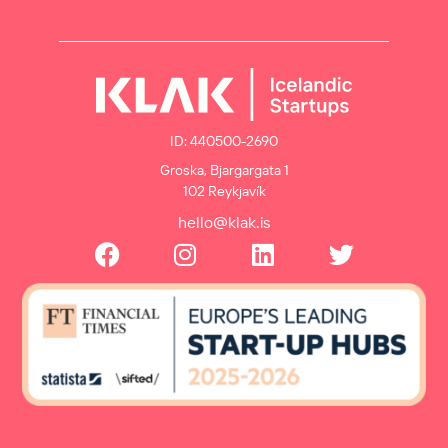
ID: 440500-2690
Groska, Bjargargata 1
102 Reykjavík
hello@klak.is