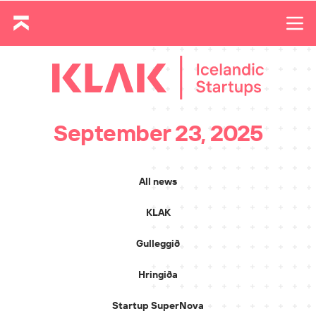
September 23, 2025
All news
KLAK
Gulleggið
Hringiða
Startup SuperNova