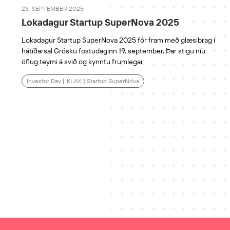
23. SEPTEMBER 2025
Lokadagur Startup SuperNova 2025
Lokadagur Startup SuperNova 2025 fór fram með glæsibrag í
hátíðarsal Grósku föstudaginn 19. september. Þar stigu níu
öflug teymi á svið og kynntu frumlegar
Investor Day
|
KLAK
|
Startup SuperNova