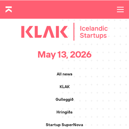
May 13, 2026
All news
KLAK
Gulleggið
Hringiða
Startup SuperNova