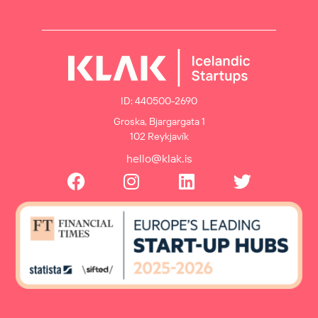
ID: 440500-2690
Groska, Bjargargata 1
102 Reykjavík
hello@klak.is