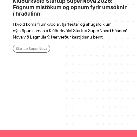
Klúðurkvöld Startup SuperNova 2026:
Fögnum mistökum og opnum fyrir umsóknir
í hraðalinn
Í kvöld koma frumkvöðlar, fjárfestar og áhugafólk um
nýsköpun saman á Klúðurkvöldi Startup SuperNova í húsnæði
Nova við Lágmúla 9. Þar verður kastljósinu beint
Startup SuperNova