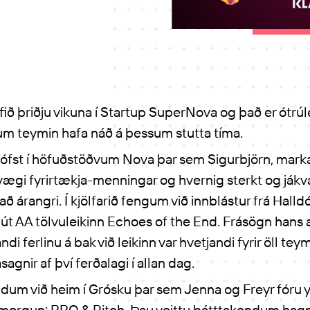
ið þriðju vikuna í Startup SuperNova og það er ótrúl
m teymin hafa náð á þessum stutta tíma.
ófst í höfuðstöðvum Nova þar sem Sigurbjörn, markað
vægi fyrirtækja-menningar og hvernig sterkt og ják
l að árangri. Í kjölfarið fengum við innblástur frá Hall
út AA tölvuleikinn Echoes of the End. Frásögn hans 
i ferlinu á bak við leikinn var hvetjandi fyrir öll tey
ásagnir af því ferðalagi í allan dag.
ldum við heim í Grósku þar sem Jenna og Freyr fóru yf
á morgun: BBQ & Pitch. Þau veittu þátttakendum hagn