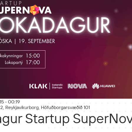
15 - 00:19
 2, Reykjavíkurborg, Höfuðborgarsvæðið 101
gur Startup SuperNo