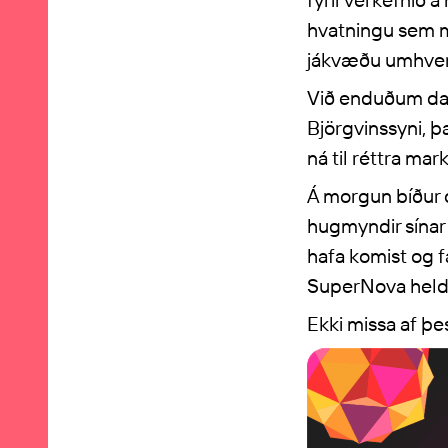
hvatningu sem m
jákvæðu umhver
Við enduðum dag
Björgvinssyni, þ
ná til réttra mar
Á morgun bíður 
hugmyndir sínar 
hafa komist og 
SuperNova heldur
Ekki missa af þ