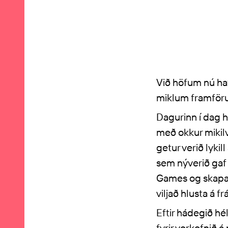
Við höfum nú haf
miklum framföru
Dagurinn í dag h
með okkur mikil
getur verið lykil
sem nýverið gaf 
Games og skapand
viljað hlusta á fr
Eftir hádegið hé
fyrir verkefnið 