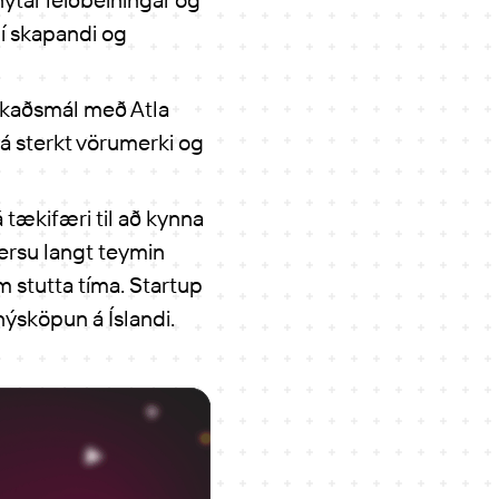
í skapandi og
rkaðsmál með Atla
á sterkt vörumerki og
tækifæri til að kynna
versu langt teymin
 stutta tíma. Startup
ýsköpun á Íslandi.