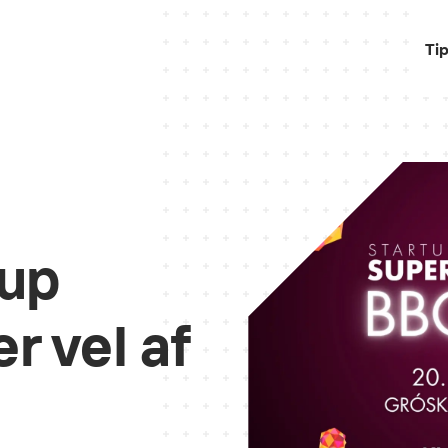
Ti
tup
r vel af