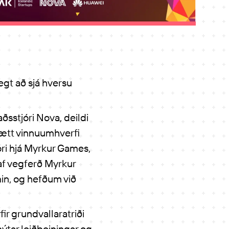
egt að sjá hversu
sstjóri Nova, deildi
vætt vinnuumhverfi
dóri hjá Myrkur Games,
af vegferð Myrkur
min, og hefðum við
ir grundvallaratriði
ýtar leiðbeiningar og