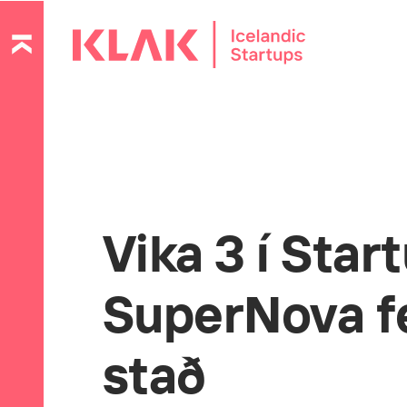
Vika 3 í Star
SuperNova fe
stað