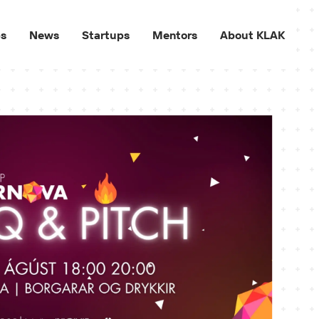
ps
News
Startups
Mentors
About KLAK