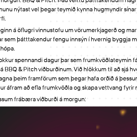
unu nýtast vel þegar teymið kynna hugmyndir sínar 
fi.
inn á öflugri vinnustofu um vörumerkjagerð og ma
ar sem þátttakendur fengu innsýn í hvernig byggja m
khópa.
okkur spennandi dagur þar sem frumkvöðlateymin fá 
á BBQ & Pitch viðburðinum. Við hlökkum til að sjá h
fagna þeim framförum sem þegar hafa orðið á þessum
 áfram að efla frumkvöðla og skapa vettvang fyrir n
essum frábæra viðburði á morgun: