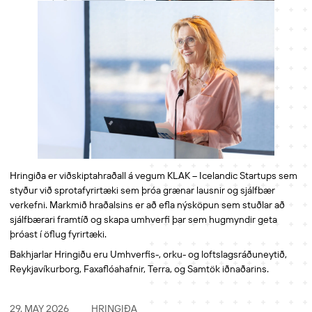
Hringiða er viðskiptahraðall á vegum KLAK – Icelandic Startups sem
styður við sprotafyrirtæki sem þróa grænar lausnir og sjálfbær
verkefni. Markmið hraðalsins er að efla nýsköpun sem stuðlar að
sjálfbærari framtíð og skapa umhverfi þar sem hugmyndir geta
þróast í öflug fyrirtæki.
Bakhjarlar Hringiðu eru Umhverfis-, orku- og loftslagsráðuneytið,
Reykjavíkurborg, Faxaflóahafnir, Terra, og Samtök iðnaðarins.
29. MAY 2026
HRINGIÐA