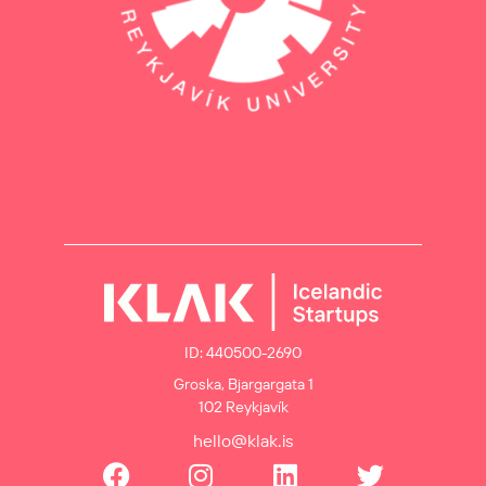
ID: 440500-2690
Groska, Bjargargata 1
102 Reykjavík
hello@klak.is