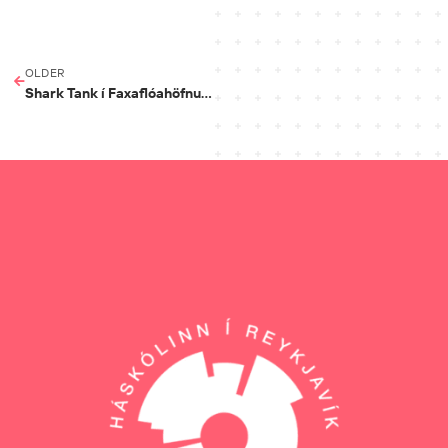
OLDER
Shark Tank í Faxaflóahöfnum: Hringiðusprotar skerpa kynningar fyrir lokadaginn