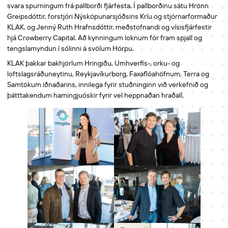
svara spurningum frá pallborði fjárfesta. Í pallborðinu sátu Hrönn
Greipsdóttir, forstjóri Nýsköpunarsjóðsins Kríu og stjórnarformaður
KLAK, og Jenný Ruth Hrafnsdóttir, meðstofnandi og vísisfjárfestir
hjá Crowberry Capital. Að kynningum loknum fór fram spjall og
tengslamyndun í sólinni á svölum Hörpu.
KLAK þakkar bakhjörlum Hringiðu, Umhverfis-, orku- og
loftslagsráðuneytinu, Reykjavíkurborg, Faxaflóahöfnum, Terra og
Samtökum iðnaðarins, innilega fyrir stuðninginn við verkefnið og
þátttakendum hamingjuóskir fyrir vel heppnaðan hraðall.