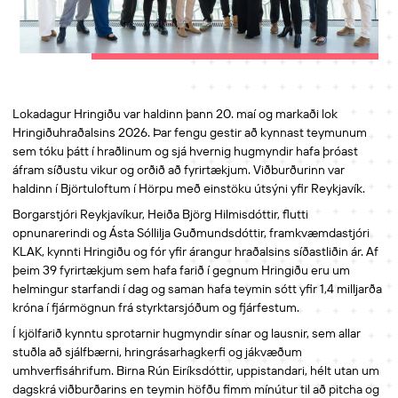
Lokadagur Hringiðu var haldinn þann 20. maí og markaði lok
Hringiðuhraðalsins 2026. Þar fengu gestir að kynnast teymunum
sem tóku þátt í hraðlinum og sjá hvernig hugmyndir hafa þróast
áfram síðustu vikur og orðið að fyrirtækjum. Viðburðurinn var
haldinn í Björtuloftum í Hörpu með einstöku útsýni yfir Reykjavík.
Borgarstjóri Reykjavíkur, Heiða Björg Hilmisdóttir, flutti
opnunarerindi og Ásta Sóllilja Guðmundsdóttir, framkvæmdastjóri
KLAK, kynnti Hringiðu og fór yfir árangur hraðalsins síðastliðin ár. Af
þeim 39 fyrirtækjum sem hafa farið í gegnum Hringiðu eru um
helmingur starfandi í dag og saman hafa teymin sótt yfir 1,4 milljarða
króna í fjármögnun frá styrktarsjóðum og fjárfestum.
Í kjölfarið kynntu sprotarnir hugmyndir sínar og lausnir, sem allar
stuðla að sjálfbærni, hringrásarhagkerfi og jákvæðum
umhverfisáhrifum. Birna Rún Eiríksdóttir, uppistandari, hélt utan um
dagskrá viðburðarins en teymin höfðu fimm mínútur til að pitcha og