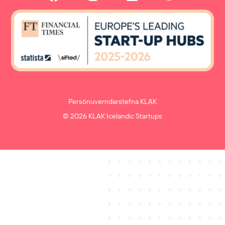
Persónuverndarstefna KLAK
© 2026 KLAK Icelandic Startups