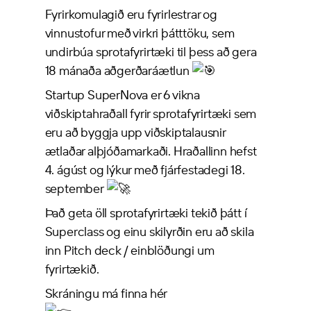
Fyrirkomulagið eru fyrirlestrar og
vinnustofur með virkri þátttöku, sem
undirbúa sprotafyrirtæki til þess að gera
18 mánaða aðgerðaráætlun
Startup SuperNova er 6 vikna
viðskiptahraðall fyrir sprotafyrirtæki sem
eru að byggja upp viðskiptalausnir
ætlaðar alþjóðamarkaði. Hraðallinn hefst
4. ágúst og lýkur með fjárfestadegi 18.
september
Það geta öll sprotafyrirtæki tekið þátt í
Superclass og einu skilyrðin eru að skila
inn Pitch deck / einblöðungi um
fyrirtækið.
Skráningu má finna hér