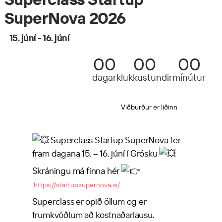
SuperNova 2026
15. júní - 16. júní
00
00
00
dagar
klukkustundir
mínútur
Viðburður er liðinn
Superclass Startup SuperNova fer
fram dagana 15. – 16. júní í Grósku
Skráningu má finna hér
https://startupsupernova.is/
Superclass er opið öllum og er
frumkvöðlum að kostnaðarlausu.