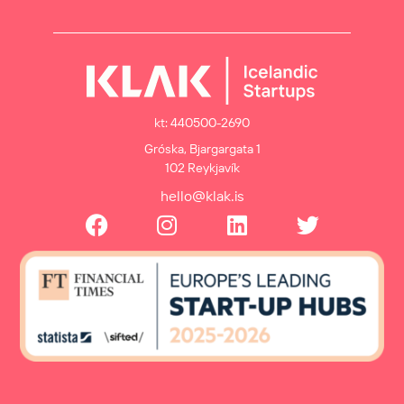
kt: 440500-2690
Gróska, Bjargargata 1
102 Reykjavík
hello@klak.is