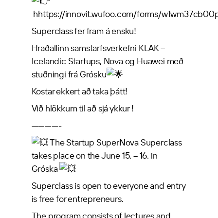
hhttps://innovit.wufoo.com/forms/w1wm37cb00
Superclass fer fram á ensku!
Hraðallinn samstarfsverkefni KLAK –
Icelandic Startups, Nova og Huawei með
stuðningi frá Grósku
Kostar ekkert að taka þátt!
Við hlökkum til að sjá ykkur !
————-
The Startup SuperNova Superclass
takes place on the June 15. – 16. in
Gróska
Superclass is open to everyone and entry
is free for entrepreneurs.
The program consists of lectures and