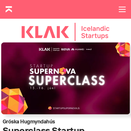
Gróska Hugmyndahús
Superclass Startup