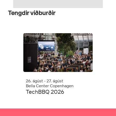
Tengdir viðburðir
8. sept
Gothenb
Nordi
26. ágúst - 27. ágúst
Bella Center Copenhagen
2026
TechBBQ 2026