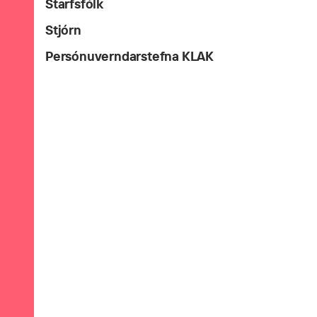
Starfsfólk
Stjórn
Persónuverndarstefna KLAK