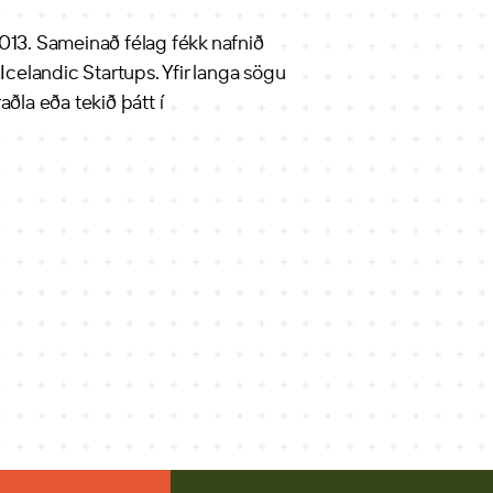
2013. Sameinað félag fékk nafnið
Icelandic Startups. Yfir langa sögu
ðla eða tekið þátt í