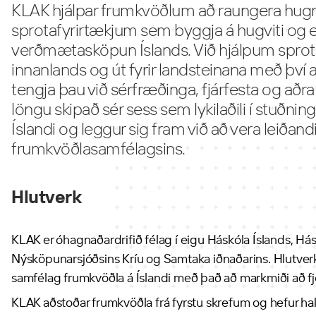
KLAK hjálpar frumkvöðlum að raungera hugmy
sprotafyrirtækjum sem byggja á hugviti og 
verðmætasköpun Íslands. Við hjálpum sprot
innanlands og út fyrir landsteinana með því 
tengja þau við sérfræðinga, fjárfesta og aðra ly
löngu skipað sér sess sem lykilaðili í stuðn
Íslandi og leggur sig fram við að vera leiðandi 
frumkvöðlasamfélagsins.
Hlutverk
KLAK er óhagnaðardrifið félag í eigu Háskóla Íslands, Hás
Nýsköpunarsjóðsins Kríu og Samtaka iðnaðarins. Hlutverk
samfélag frumkvöðla á Íslandi með það að markmiði að fj
KLAK aðstoðar frumkvöðla frá fyrstu skrefum og hefur ha