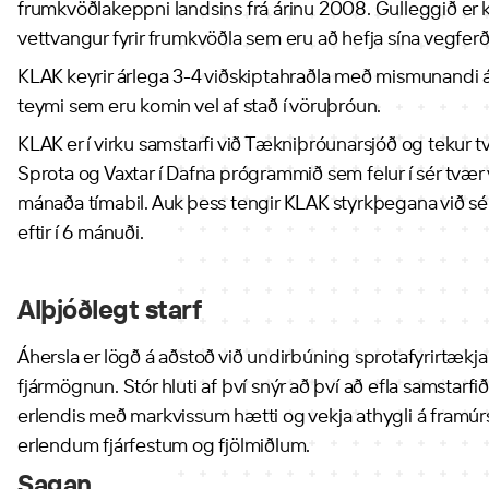
frumkvöðlakeppni landsins frá árinu 2008. Gulleggið er 
vettvangur fyrir frumkvöðla sem eru að hefja sína vegfer
KLAK keyrir árlega 3-4 viðskiptahraðla með mismunandi áh
teymi sem eru komin vel af stað í vöruþróun.
KLAK er í virku samstarfi við Tækniþróunarsjóð og tekur t
Sprota og Vaxtar í Dafna prógrammið sem felur í sér tvær v
mánaða tímabil. Auk þess tengir KLAK styrkþegana við s
eftir í 6 mánuði.
Alþjóðlegt starf
Áhersla er lögð á aðstoð við undirbúning sprotafyrirtækja 
fjármögnun. Stór hluti af því snýr að því að efla samstarf
erlendis með markvissum hætti og vekja athygli á framúr
erlendum fjárfestum og fjölmiðlum.
Sagan