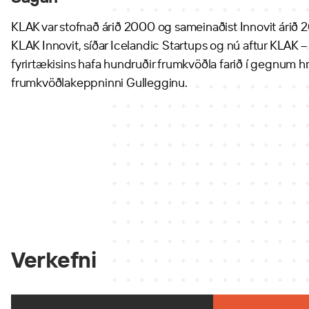
KLAK var stofnað árið 2000 og sameinaðist Innovit árið 
KLAK Innovit, síðar Icelandic Startups og nú aftur KLAK – 
fyrirtækisins hafa hundruðir frumkvöðla farið í gegnum hra
frumkvöðlakeppninni Gullegginu.
Verkefni