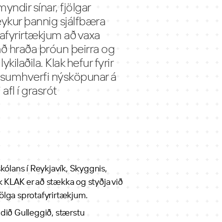
ndir sínar, fjölgar
eykur þannig sjálfbæra
afyrirtækjum að vaxa
að hraða þróun þeirra og
kilaðila. Klak hefur fyrir
ingsumhverfi nýsköpunar á
afl í grasrót
kólans í Reykjavík, Skyggnis,
 KLAK er að stækka og styðja við
ölga sprotafyrirtækjum.
ldið Gulleggið, stærstu