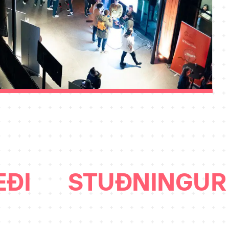
EÐI
STUÐNINGUR