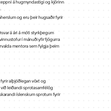
keppni á hugmyndastigi og kjörinn
ð.
erslum og eru þeir hugsaðir fyrir
visvar á ári á móti styrkþegum
innustofur í mánuði yfir fjögurra
érvalda mentora sem fylgja þeim
fyrir alþjóðlegan vöxt og
ið við leiðandi sprotasamfélög
skarandi íslenskum sprotum fyrir