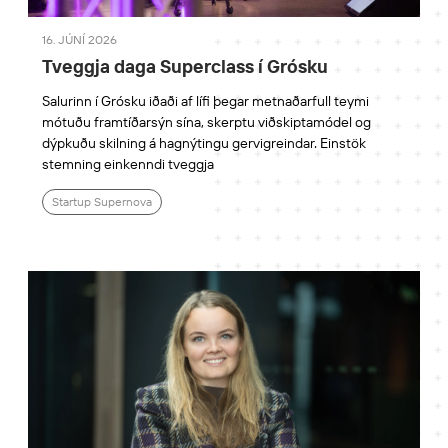
16. JÚNÍ 2026
Tveggja daga Superclass í Grósku
Salurinn í Grósku iðaði af lífi þegar metnaðarfull teymi
mótuðu framtíðarsýn sína, skerptu viðskiptamódel og
dýpkuðu skilning á hagnýtingu gervigreindar. Einstök
stemning einkenndi tveggja
Startup Supernova