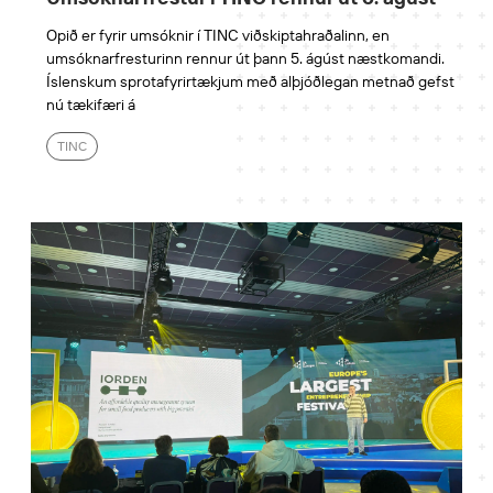
Opið er fyrir umsóknir í TINC viðskiptahraðalinn, en
umsóknarfresturinn rennur út þann 5. ágúst næstkomandi.
Íslenskum sprotafyrirtækjum með alþjóðlegan metnað gefst
nú tækifæri á
TINC