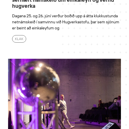
hugverka
Dagana 25. og 26. júní verður boðið upp á átta klukkustunda
netnámskeið í samvinnu við Hugverkastofu, þar sem sjónum
er beint að einkaleyfum og
KLAK