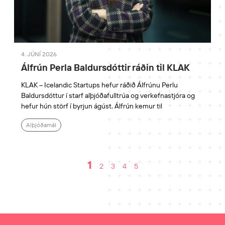
4. JÚNÍ 2026
Álfrún Perla Baldursdóttir ráðin til KLAK
KLAK – Icelandic Startups hefur ráðið Álfrúnu Perlu
Baldursdóttur í starf alþjóðafulltrúa og verkefnastjóra og
hefur hún störf í byrjun ágúst. Álfrún kemur til
Alþjóðamál
1
2
3
4
5