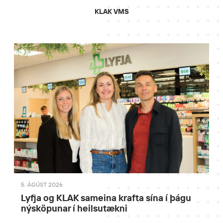
KLAK VMS
5. ÁGÚST 2026
Lyfja og KLAK sameina krafta sína í þágu
nýsköpunar í heilsutækni