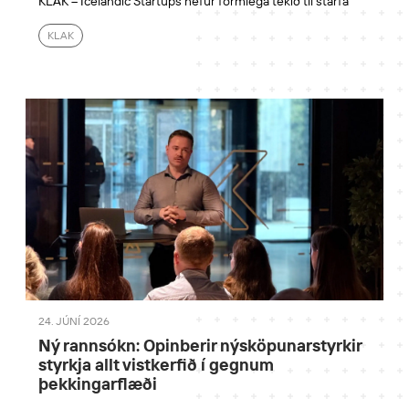
KLAK – Icelandic Startups hefur formlega tekið til starfa
KLAK
24. JÚNÍ 2026
Ný rannsókn: Opinberir nýsköpunarstyrkir
styrkja allt vistkerfið í gegnum
þekkingarflæði