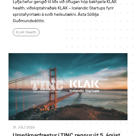
Lyfja hefur gengið til liðs við öflugan hóp bakhjarla KLAK
health, viðskiptahraðals KLAK – Icelandic Startups fyrir
sprotafyrirtæki á sviði heilsutækni. Ásta Sóllilja
Guðmundsdóttir,
KLAK Health
31. JÚLÍ 2026
Umsóknarfrestur í TINC rennur út 5. ágúst