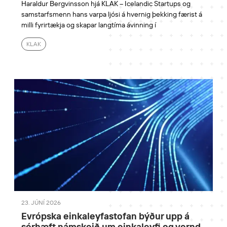
Haraldur Bergvinsson hjá KLAK – Icelandic Startups og
samstarfsmenn hans varpa ljósi á hvernig þekking færist á
milli fyrirtækja og skapar langtíma ávinning í
KLAK
23. JÚNÍ 2026
Evrópska einkaleyfastofan býður upp á
sérhæft námskeið um einkaleyfi og vernd