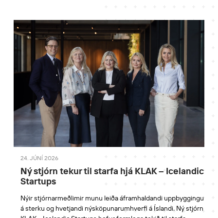
24. JÚNÍ 2026
Ný stjórn tekur til starfa hjá KLAK – Icelandic
Startups
Nýir stjórnarmeðlimir munu leiða áframhaldandi uppbyggingu
á sterku og hvetjandi nýsköpunarumhverfi á Íslandi. Ný stjórn