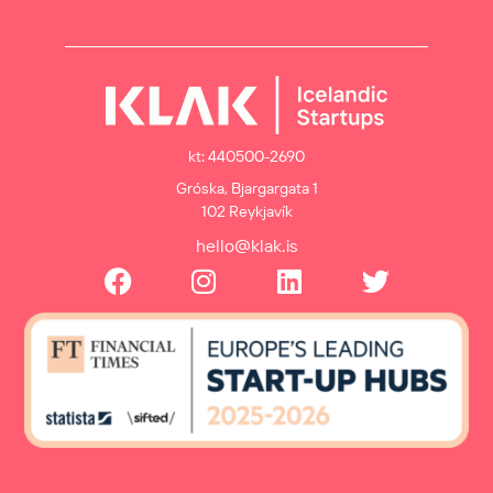
kt: 440500-2690
Gróska, Bjargargata 1
102 Reykjavík
hello@klak.is