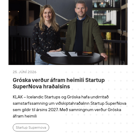
25. JÚNÍ 2026
Gróska verður áfram heimili Startup
SuperNova hraðalsins
KLAK – Icelandic Startups og Gróska hafa undirritað
samstarfssamning um viðskiptahraðalinn Startup SuperNova
sem gildir til ársins 2027. Með samningnum verður Gróska
áfram heimili
Startup Supernova