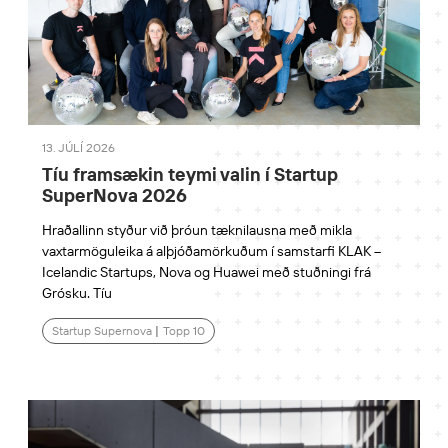
13. JÚLÍ 2026
Tíu framsækin teymi valin í Startup
SuperNova 2026
Hraðallinn styður við þróun tæknilausna með mikla
vaxtarmöguleika á alþjóðamörkuðum í samstarfi KLAK –
Icelandic Startups, Nova og Huawei með stuðningi frá
Grósku. Tíu
Startup Supernova
|
Topp 10