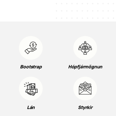
Bootstrap
Hópfjármögnun
Lán
Styrkir