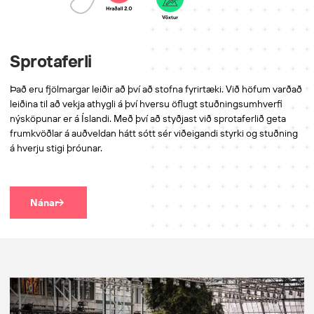
Sprotaferli
Það eru fjölmargar leiðir að því að stofna fyrirtæki. Við höfum varðað
leiðina til að vekja athygli á því hversu öflugt stuðningsumhverfi
nýsköpunar er á Íslandi. Með því að styðjast við sprotaferlið geta
frumkvöðlar á auðveldan hátt sótt sér viðeigandi styrki og stuðning
á hverju stigi þróunar.
Nánar