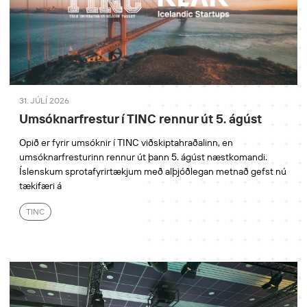
31. JÚLÍ 2026
Umsóknarfrestur í TINC rennur út 5. ágúst
Opið er fyrir umsóknir í TINC viðskiptahraðalinn, en
umsóknarfresturinn rennur út þann 5. ágúst næstkomandi.
Íslenskum sprotafyrirtækjum með alþjóðlegan metnað gefst nú
tækifæri á
TINC