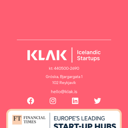
kt: 440500-2690
Gróska, Bjargargata 1
102 Reykjavík
hello@klak.is