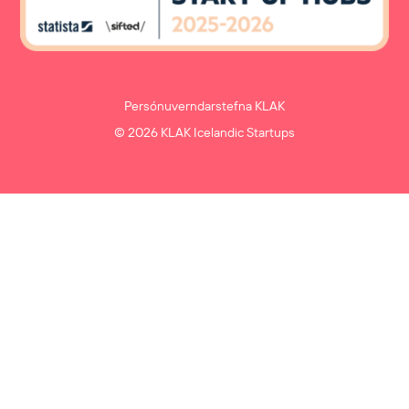
Persónuverndarstefna KLAK
© 2026 KLAK Icelandic Startups