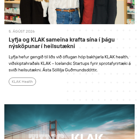
5. ÁGÚST 2026
Lyfja og KLAK sameina krafta sína í þágu
nýsköpunar í heilsutækni
Lyfja hefur gengið til liðs við öflugan hóp bakhjarla KLAK health,
viðskiptahraðals KLAK – Icelandic Startups fyrir sprotafyrirtæki á
sviði heilsutækni. Ásta Sóllilja Guðmundsdóttir,
KLAK Health