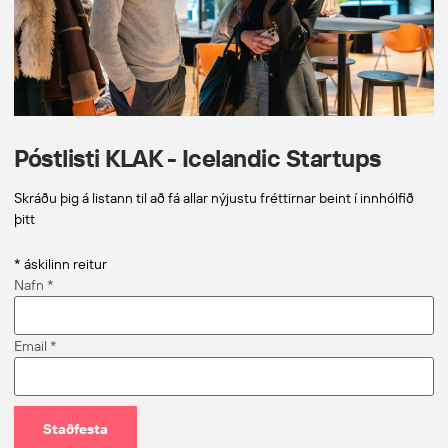
Póstlisti KLAK - Icelandic Startups
Skráðu þig á listann til að fá allar nýjustu fréttirnar beint í innhólfið
þitt
*
áskilinn reitur
Nafn
*
Email
*