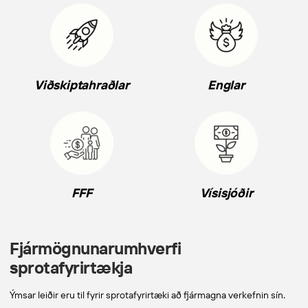
Viðskiptahraðlar
Englar
FFF
Vísisjóðir
Fjár­mögnunar­umhverfi
sprota­fyrir­tækja
Ýmsar leiðir eru til fyrir sprotafyrirtæki að fjármagna verkefnin sín.