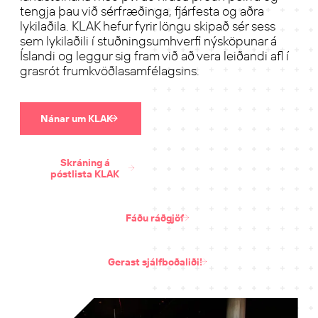
tengja þau við sérfræðinga, fjárfesta og aðra
lykilaðila. KLAK hefur fyrir löngu skipað sér sess
sem lykilaðili í stuðningsumhverfi nýsköpunar á
Íslandi og leggur sig fram við að vera leiðandi afl í
grasrót frumkvöðlasamfélagsins.
Nánar um KLAK
Skráning á
póstlista KLAK
Fáðu ráðgjöf
Gerast sjálfboðaliði!