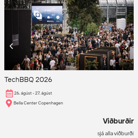
N
TechBBQ 2026
26. ágúst - 27. ágúst
Bella Center Copenhagen
Viðburðir
sjá alla viðburði