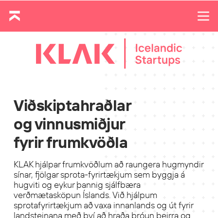
Viðskiptahraðlar
og vinnusmiðjur
fyrir frumkvöðla
KLAK hjálpar frumkvöðlum að raungera hugmyndir
sínar, fjölgar sprota-fyrirtækjum sem byggja á
hugviti og eykur þannig sjálfbæra
verðmætasköpun Íslands. Við hjálpum
sprotafyrirtækjum að vaxa innanlands og út fyrir
landsteinana með því að hraða þróun þeirra og