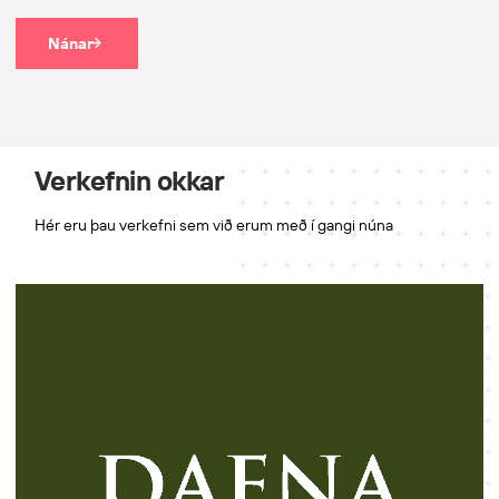
Nánar
Verkefnin okkar
Hér eru þau verkefni sem við erum með í gangi núna