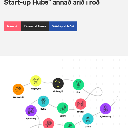
Start-up Hubs“ annað árið í röð
Nánar
Financial Times
Viðskiptablaðið