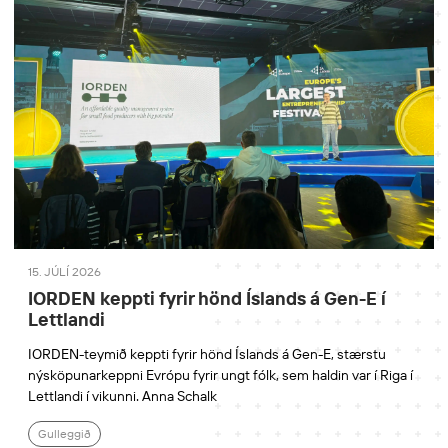
15. JÚLÍ 2026
IORDEN keppti fyrir hönd Íslands á Gen-E í
Lettlandi
IORDEN-teymið keppti fyrir hönd Íslands á Gen-E, stærstu
nýsköpunarkeppni Evrópu fyrir ungt fólk, sem haldin var í Riga í
Lettlandi í vikunni. Anna Schalk
Gulleggið