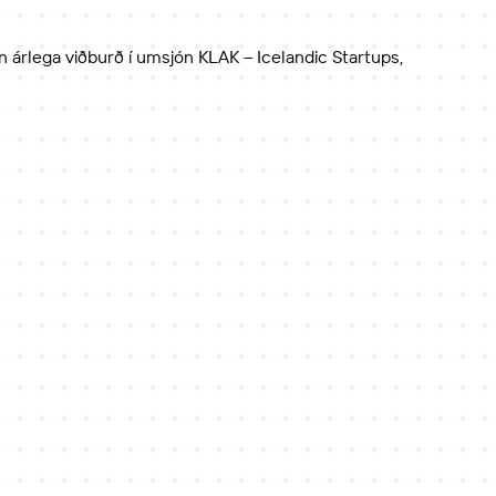
n árlega viðburð í umsjón KLAK – Icelandic Startups,