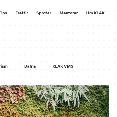
Tips
Fréttir
Sprotar
Mentorar
Um KLAK
rism
Dafna
KLAK VMS