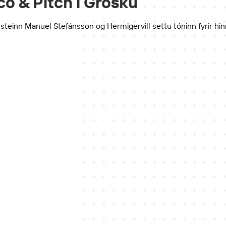
o & Pitch í Grósku
teinn Manuel Stefánsson og Hermigervill settu tóninn fyrir hin