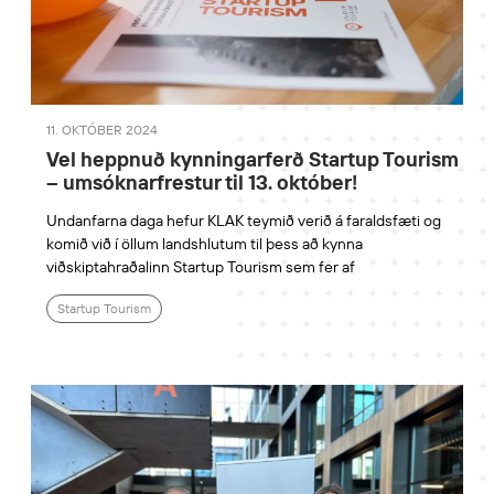
11. OKTÓBER 2024
Vel heppnuð kynningarferð Startup Tourism
– umsóknarfrestur til 13. október!
Undanfarna daga hefur KLAK teymið verið á faraldsfæti og
komið við í öllum landshlutum til þess að kynna
viðskiptahraðalinn Startup Tourism sem fer af
Startup Tourism