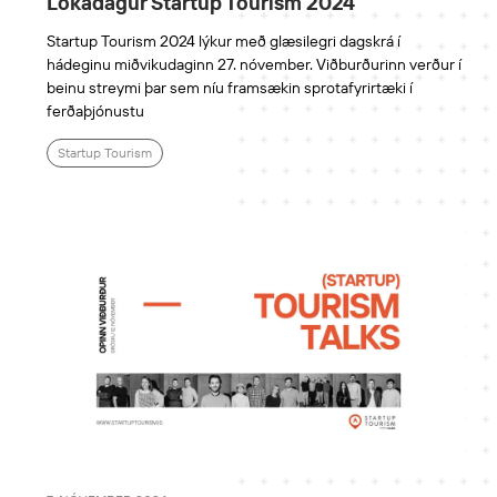
Lokadagur Startup Tourism 2024
Startup Tourism 2024 lýkur með glæsilegri dagskrá í
hádeginu miðvikudaginn 27. nóvember. Viðburðurinn verður í
beinu streymi þar sem níu framsækin sprotafyrirtæki í
ferðaþjónustu
Startup Tourism