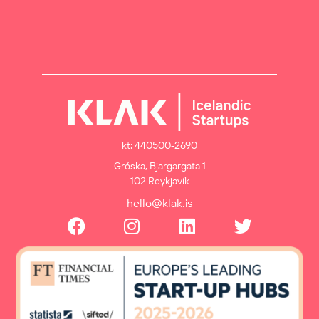
kt: 440500-2690
Gróska, Bjargargata 1
102 Reykjavík
hello@klak.is