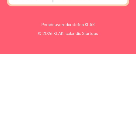
Persónuverndarstefna KLAK
© 2026 KLAK Icelandic Startups