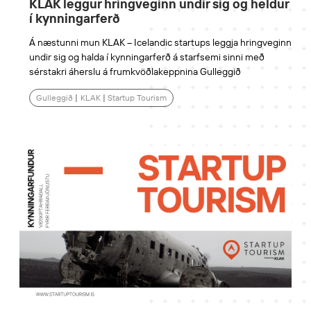
KLAK leggur hringveginn undir sig og heldur
í kynningarferð
Á næstunni mun KLAK – Icelandic startups leggja hringveginn
undir sig og halda í kynningarferð á starfsemi sinni með
sérstakri áherslu á frumkvöðlakeppnina Gulleggið
Gulleggið
|
KLAK
|
Startup Tourism