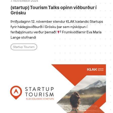
7. NÓVEMBER 2024
(startup) Tourism Talks opinn viðburður í
Grósku
Þriðjudaginn 12. nóvember stendur KLAK Icelandic Startups
fyrir hádegisviðburði í Grósku þar sem nýsköpun í
ferðaþjónustu verður þemað!
Frumkvöðlarnir Eva María
Lange stofnandi
Startup Tourism