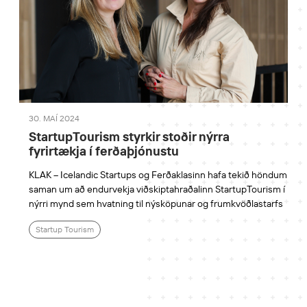
30. MAÍ 2024
StartupTourism styrkir stoðir nýrra
fyrirtækja í ferðaþjónustu
KLAK – Icelandic Startups og Ferðaklasinn hafa tekið höndum
saman um að endurvekja viðskiptahraðalinn StartupTourism í
nýrri mynd sem hvatning til nýsköpunar og frumkvöðlastarfs
Startup Tourism