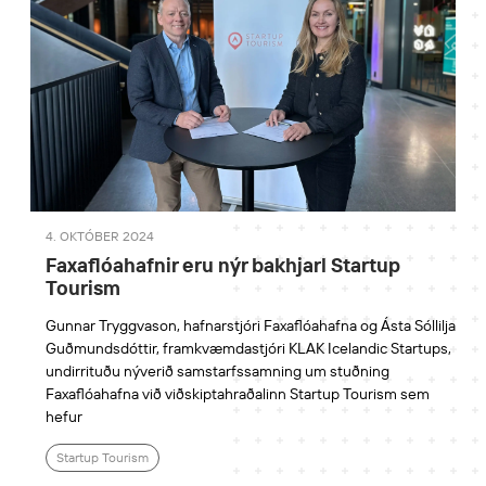
4. OKTÓBER 2024
Faxaflóahafnir eru nýr bakhjarl Startup
Tourism
Gunnar Tryggvason, hafnarstjóri Faxaflóahafna og Ásta Sóllilja
Guðmundsdóttir, framkvæmdastjóri KLAK Icelandic Startups,
undirrituðu nýverið samstarfssamning um stuðning
Faxaflóahafna við viðskiptahraðalinn Startup Tourism sem
hefur
Startup Tourism