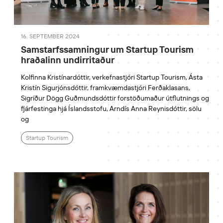
16. SEPTEMBER 2024
Samstarfssamningur um Startup Tourism
hraðalinn undirritaður
Kolfinna Kristínardóttir, verkefnastjóri Startup Tourism, Ásta
Kristín Sigurjónsdóttir, framkvæmdastjóri Ferðaklasans,
Sigríður Dögg Guðmundsdóttir forstöðumaður útflutnings og
fjárfestinga hjá Íslandsstofu, Arndís Anna Reynisdóttir, sölu
og
Startup Tourism