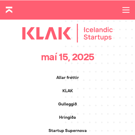
maí 15, 2025
Allar fréttir
KLAK
Gulleggið
Hringiða
Startup Supernova