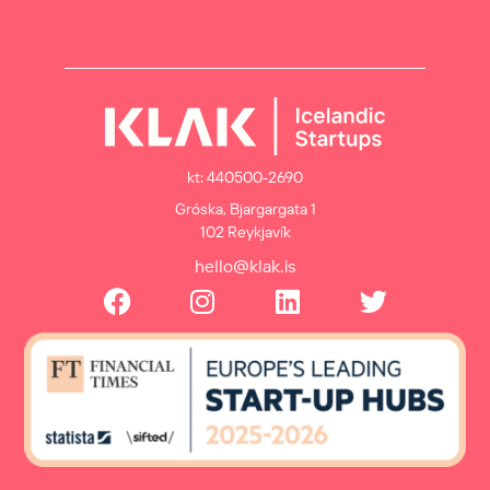
kt: 440500-2690
Gróska, Bjargargata 1
102 Reykjavík
hello@klak.is