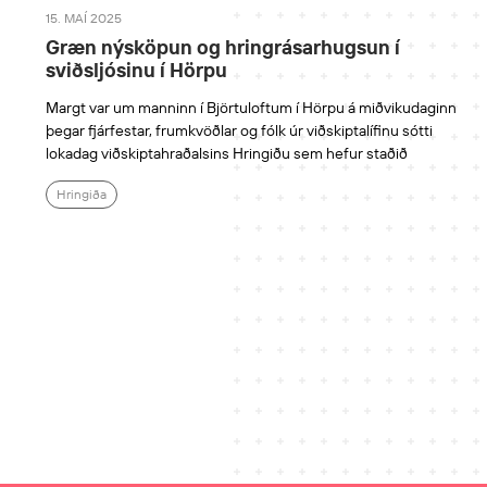
15. MAÍ 2025
Græn nýsköpun og hringrásarhugsun í
sviðsljósinu í Hörpu
Margt var um manninn í Björtuloftum í Hörpu á miðvikudaginn
þegar fjárfestar, frumkvöðlar og fólk úr viðskiptalífinu sótti
lokadag viðskiptahraðalsins Hringiðu sem hefur staðið
Hringiða