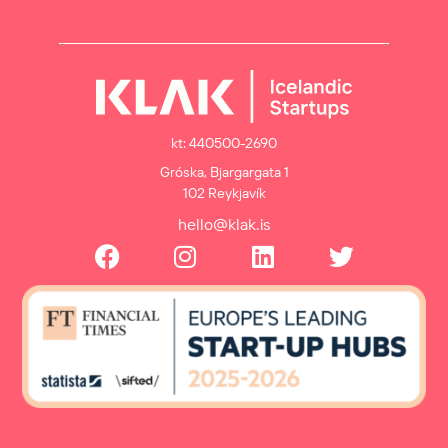
kt: 440500-2690
Gróska, Bjargargata 1
102 Reykjavík
hello@klak.is