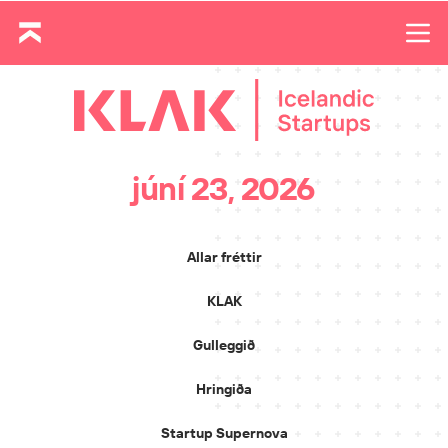
júní 23, 2026
Allar fréttir
KLAK
Gulleggið
Hringiða
Startup Supernova