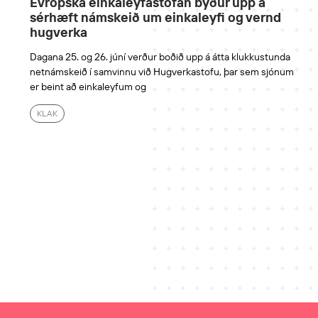
Evrópska einkaleyfastofan býður upp á
sérhæft námskeið um einkaleyfi og vernd
hugverka
Dagana 25. og 26. júní verður boðið upp á átta klukkustunda
netnámskeið í samvinnu við Hugverkastofu, þar sem sjónum
er beint að einkaleyfum og
KLAK