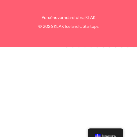
Persónuverndarstefna KLAK
© 2026 KLAK Icelandic Startups
Íslenska