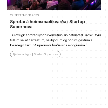
27. SEPTEMBER 2023
Sprotar á heimsmælikvarða í Startup
Supernova
Tíu öflugir sprotar kynntu verkefnin sín hátíðarsal Grósku fyrir
fullum sal af fjárfestum, bakhjörlum og öðrum gestum á
lokadegi Startup Supernova hraðalsins á dögunum.
Fjárfestadagur
|
Startup Supernova