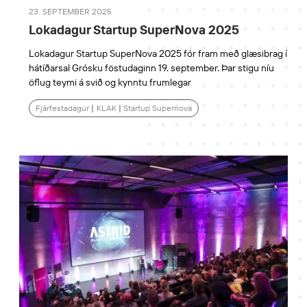
23. SEPTEMBER 2025
Lokadagur Startup SuperNova 2025
Lokadagur Startup SuperNova 2025 fór fram með glæsibrag í
hátíðarsal Grósku föstudaginn 19. september. Þar stigu níu
öflug teymi á svið og kynntu frumlegar
Fjárfestadagur
|
KLAK
|
Startup Supernova