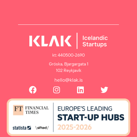
kt: 440500-2690
Gróska, Bjargargata 1
102 Reykjavík
hello@klak.is