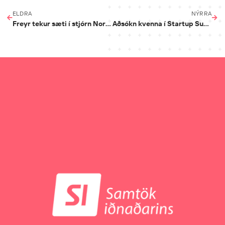
ELDRA
NÝRRA
Freyr tekur sæti í stjórn Nordic Innovation
Aðsókn kvenna í Startup SuperNova eykst milli ára