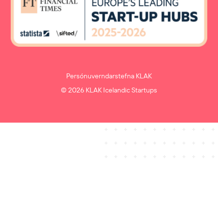
Persónuverndarstefna KLAK
© 2026 KLAK Icelandic Startups