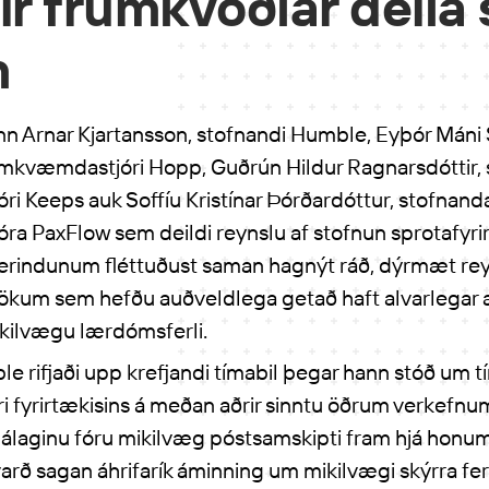
r frumkvöðlar deila
m
n Arnar Kjartansson, stofnandi Humble, Eyþór Máni 
amkvæmdastjóri Hopp, Guðrún Hildur Ragnarsdóttir, 
i Keeps auk Soffíu Kristínar Þórðardóttur, stofnand
a PaxFlow sem deildi reynslu af stofnun sprotafyri
 Í erindunum fléttuðust saman hagnýt ráð, dýrmæt re
tökum sem hefðu auðveldlega getað haft alvarlegar a
ikilvægu lærdómsferli.
e rifjaði upp krefjandi tímabil þegar hann stóð um tím
 fyrirtækisins á meðan aðrir sinntu öðrum verkefnum
Í álaginu fóru mikilvæg póstsamskipti fram hjá honu
arð sagan áhrifarík áminning um mikilvægi skýrra fe