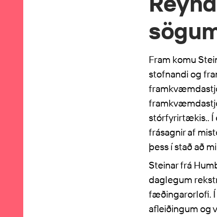
Reyndi
sögu
Fram komu Stein
stofnandi og fr
framkvæmdastjór
framkvæmdastjór
stórfyrirtækis..
frásagnir af mis
þess í stað að m
Steinar frá Humbl
daglegum rekstri
fæðingarorlofi. 
afleiðingum og v