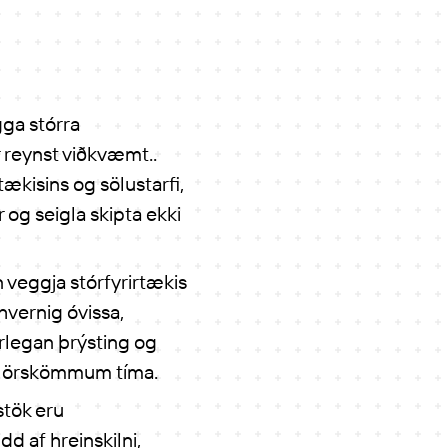
gga stórra
 reynst viðkvæmt..
ækisins og sölustarfi,
 og seigla skipta ekki
n veggja stórfyrirtækis
hvernig óvissa,
arlegan þrýsting og
r á örskömmum tíma.
stök eru
d af hreinskilni,