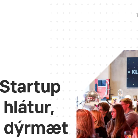
 Startup
hlátur,
g dýrmæt