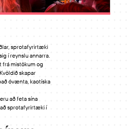
lar, sprotafyrirtæki
g í reynslu annarra.
tt frá mistökum og
 Kvöldið skapar
 það óvænta, kaotíska
eru að feta sína
ð sprotafyrirtæki í