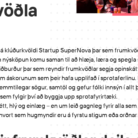
vöðla
t á klúðurkvöldi Startup SuperNova þar sem frumkvöð
nýsköpun komu saman til að hlæja, læra og spegla si
iðburður þar sem reyndir frumkvöðlar segja opinská
 áskorunum sem þeir hafa upplifað í sprotaferlinu.
kemmtilegar sögur, samtöl og gefur fólki innsýn í allt
em fylgir því að byggja upp sprotafyrirtæki.
tt, hlý og einlæg – en um leið gagnleg fyrir alla sem 
hvort sem hugmyndir eru á fyrstu stigum eða orðnar a