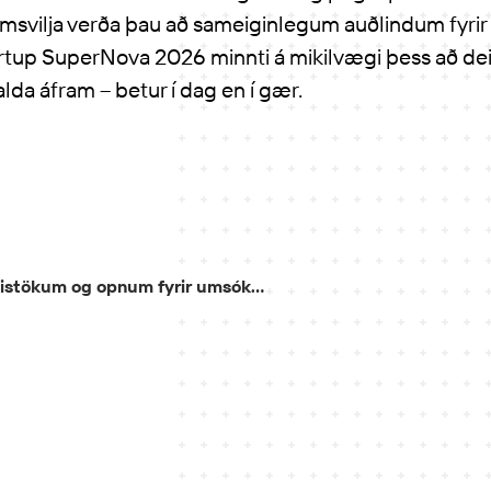
vilja verða þau að sameiginlegum auðlindum fyrir al
rtup SuperNova 2026 minnti á mikilvægi þess að deil
lda áfram – betur í dag en í gær.
Klúðurkvöld Startup SuperNova 2026: Fögnum mistökum og opnum fyrir umsóknir í hraðalinn