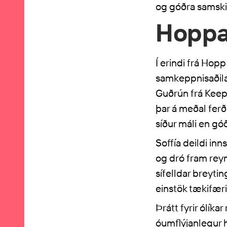
og góðra samski
Hoppa
Í erindi frá Hopp
samkeppnisaðila
Guðrún frá Keeps
þar á meðal ferð
síður máli en góð
Soffía deildi inn
og dró fram reyn
sífelldar breyti
einstök tækifæri
Þrátt fyrir ólík
óumflýjanlegur h