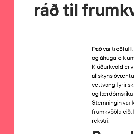
ráð til frumk
Það var troðfull
og áhugafólk um 
Klúðurkvöld er v
allskyns óvæntum
vettvang fyrir s
og lærdómsríka s
Stemningin var lé
frumkvöðlaleið, 
rekstri.