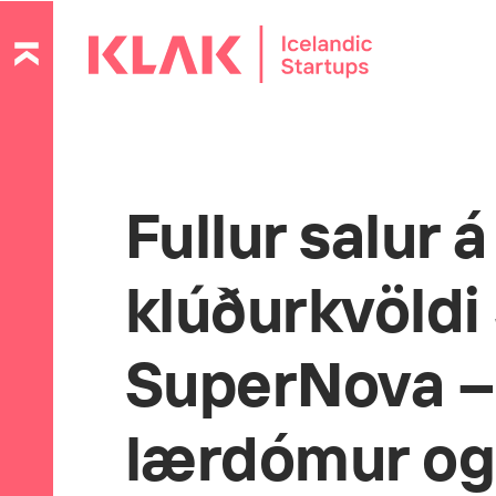
Fullur salur á
klúðurkvöldi
SuperNova – 
lærdómur o