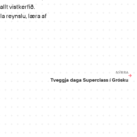
lt vistkerfið.
a reynslu, læra af
NÝRRA
Tveggja daga Superclass í Grósku