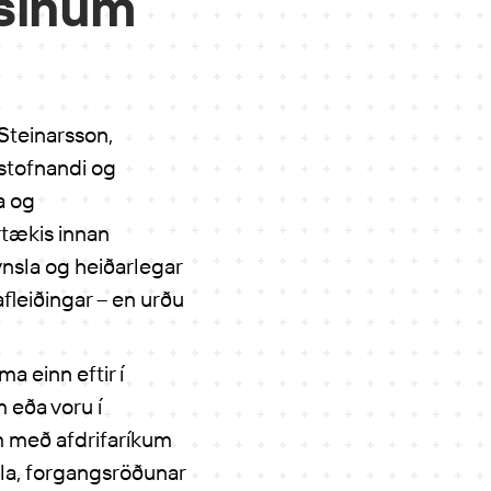
 sínum
Steinarsson,
stofnandi og
a og
rtækis innan
ynsla og heiðarlegar
fleiðingar – en urðu
a einn eftir í
 eða voru í
m með afdrifaríkum
rla, forgangsröðunar