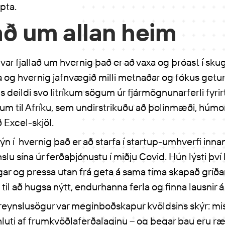
pta.
ð um allan heim
 var fjallað um hvernig það er að vaxa og þróast í sku
 og hvernig jafnvægið milli metnaðar og fókus getur
 deildi svo litríkum sögum úr fjármögnunarferli fyrirt
um til Afríku, sem undirstrikuðu að þolinmæði, húmor
 Excel-skjöl.
sýn í hvernig það er að starfa í startup-umhverfi inna
slu sína úr ferðaþjónustu í miðju Covid. Hún lýsti því 
ngar og pressa utan frá geta á sama tíma skapað gríð
 til að hugsa nýtt, endurhanna ferla og finna lausni
ar reynslusögur var meginboðskapur kvöldsins skýr: mi
luti af frumkvöðlaferðalaginu – og þegar þau eru ræd