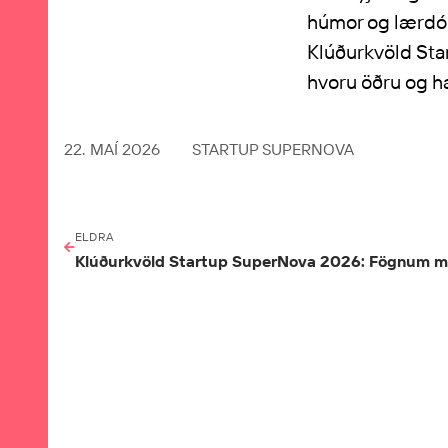
húmor og lærdóms
Klúðurkvöld Sta
hvoru öðru og ha
22. MAÍ 2026
STARTUP SUPERNOVA
ELDRA