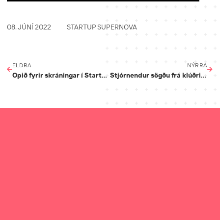
08. JÚNÍ 2022
STARTUP SUPERNOVA
ELDRA
NÝRRA
Opið fyrir skráningar í Startup Supernova
Stjórnendur sögðu frá klúðrinu á Klúðurkvöldi