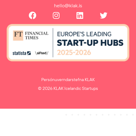
hello@klak.is
Persónuverndarstefna KLAK
© 2026 KLAK Icelandic Startups