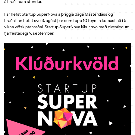
á hraðlinum stendur.
Í ár hefst Startup SuperNova á þriggja daga Masterclass og
hraðallinn hefst svo 3. ágúst þar sem topp 10 teymin komast að í 5
vikna viðskiptahraðal. Startup SuperNova lýkur svo með glæsilegum
fjárfestadegi 9. september.