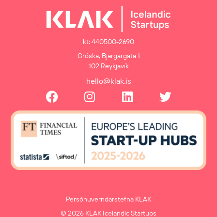
kt: 440500-2690
Gróska, Bjargargata 1
102 Reykjavík
hello@klak.is
Persónuverndarstefna KLAK
© 2026 KLAK Icelandic Startups