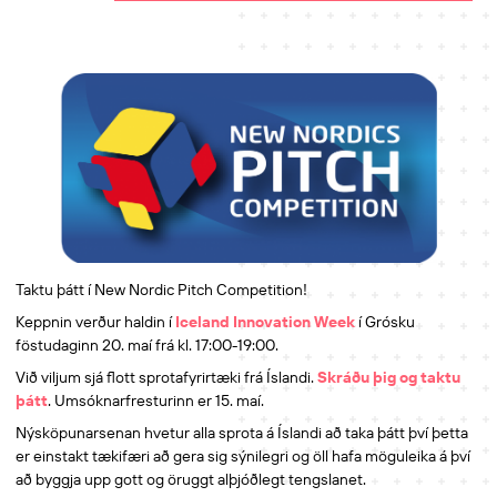
Taktu þátt í New Nordic Pitch Competition!
Keppnin verður haldin í
Iceland Innovation Week
í Grósku
föstudaginn 20. maí frá kl. 17:00-19:00.
Við viljum sjá flott sprotafyrirtæki frá Íslandi.
Skráðu þig og taktu
þátt
. Umsóknarfresturinn er 15. maí.
Nýsköpunarsenan hvetur alla sprota á Íslandi að taka þátt því þetta
er einstakt tækifæri að gera sig sýnilegri og öll hafa möguleika á því
að byggja upp gott og öruggt alþjóðlegt tengslanet.