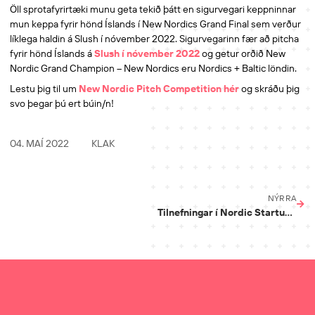
Öll sprotafyrirtæki munu geta tekið þátt en sigurvegari keppninnar
mun keppa fyrir hönd Íslands í New Nordics Grand Final sem verður
líklega haldin á Slush í nóvember 2022. Sigurvegarinn fær að pitcha
fyrir hönd Íslands á
Slush í nóvember 2022
og getur orðið New
Nordic Grand Champion – New Nordics eru Nordics + Baltic löndin.
Lestu þig til um
New Nordic Pitch Competition hér
og skráðu þig
svo þegar þú ert búin/n!
04. MAÍ 2022
KLAK
NÝRRA
Tilnefningar í Nordic Startup Awards