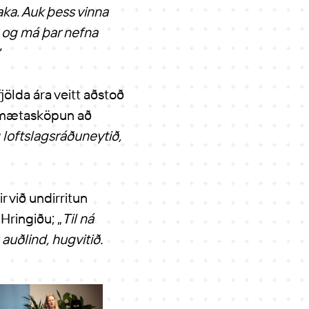
baka. Auk þess vinna
a og má þar nefna
“
ölda ára veitt aðstoð
rðmætasköpun að
 loftslagsráðuneytið,
 við undirritun
Hringiðu; „
Til ná
uðlind, hugvitið.