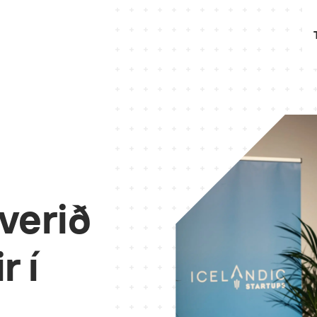
verið
r í