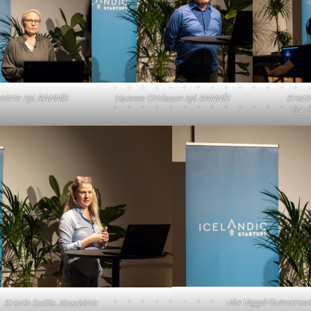
Hannes Ottósson hjá RANNÍS
Kristí
dóttir hjá RANNÍS
hjá I
Jón Viggó Gunnarss
Kristín Soffía Jónsdóttir