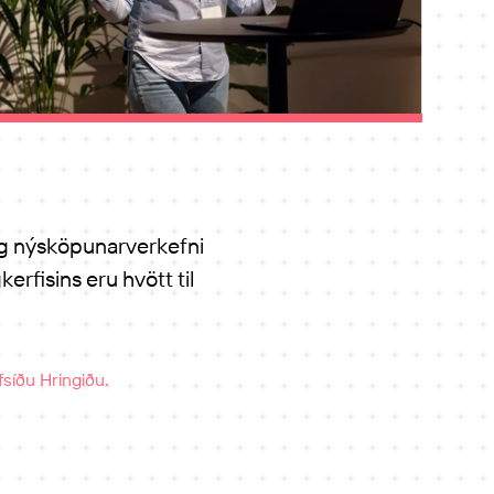
og nýsköpunarverkefni
rfisins eru hvött til
fsíðu Hringiðu
.