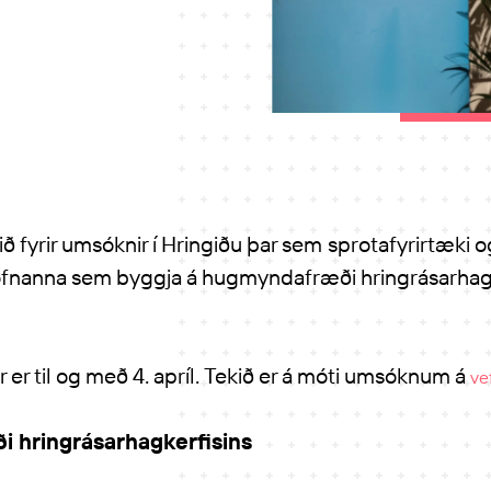
ð fyrir umsóknir í Hringiðu þar sem
sprotafyrirtæki 
tofnanna sem byggja á hugmyndafræði hringrásarhagke
er til og með 4. apríl. Tekið er á móti umsóknum á
ve
 hringrásarhagkerfisins