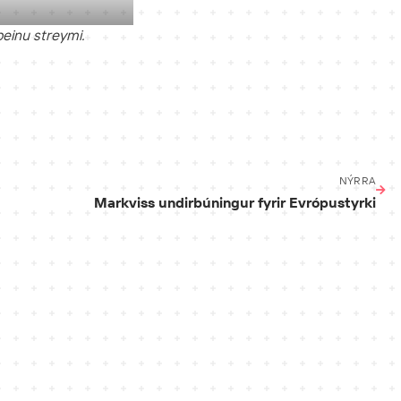
beinu streymi.
NÝRRA
Markviss undirbúningur fyrir Evrópustyrki