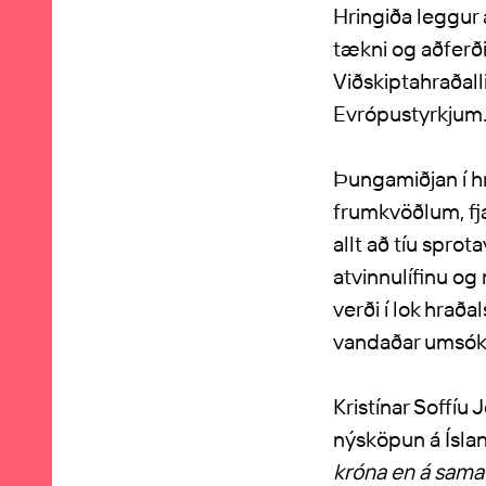
Hringiða leggur 
tækni og aðferð
Viðskiptahraðall
Evrópustyrkjum
Þungamiðjan í h
frumkvöðlum, fj
allt að tíu spro
atvinnulífinu og
verði í lok hraða
vandaðar umsókn
Kristínar Soffíu
nýsköpun á Ísland
króna en á sama 