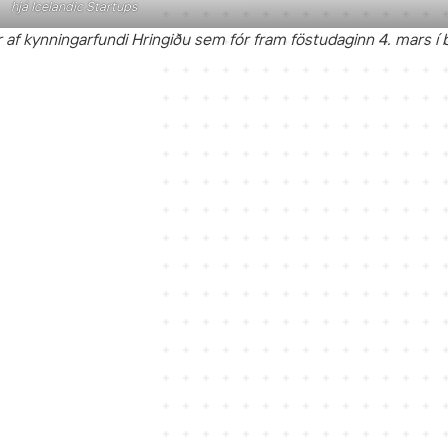
hjá Icelandic Startups
 af kynningarfundi Hringiðu sem fór fram föstudaginn 4. mars í 