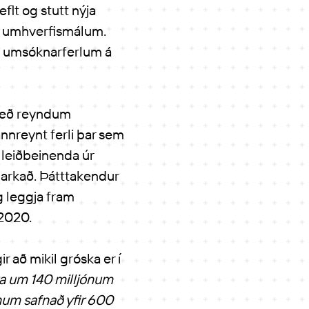
flt og stutt nýja
 í umhverfismálum.
 á umsóknarferlum á
 með reyndum
nreynt ferli þar sem
 leiðbeinenda úr
markað. Þátttakendur
og leggja fram
 2020.
 að mikil gróska er í
ra um 140 milljónum
num safnað yfir 600