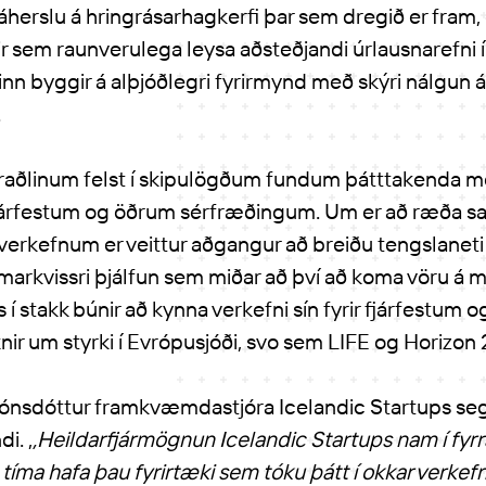
áherslu á hringrásarhagkerfi þar sem dregið er fram, e
ir sem raunverulega leysa aðsteðjandi úrlausnarefni
inn byggir á alþjóðlegri fyrirmynd með skýri nálgun
.
raðlinum felst í skipulögðum fundum þátttakenda
árfestum og öðrum sérfræðingum. Um er að ræða san
taverkefnum er veittur aðgangur að breiðu tengslaneti
 markvissri þjálfun sem miðar að því að koma vöru á 
ls í stakk búnir að kynna verkefni sín fyrir fjárfestum 
ir um styrki í Evrópusjóði, svo sem LIFE og Horizon
 Jónsdóttur framkvæmdastjóra Icelandic Startups segir
i. ,
,Heildarfjármögnun Icelandic Startups nam í fyr
tíma hafa þau fyrirtæki sem tóku þátt í okkar verkef