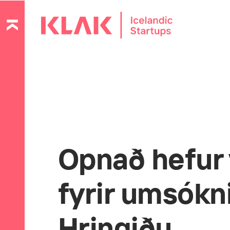
Opnað hefur 
fyrir umsókni
Hringiðu