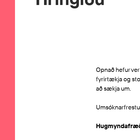
Opnað hefur veri
fyrirtækja og s
að sækja um.
Umsóknarfrestur 
Hugmyndafræði