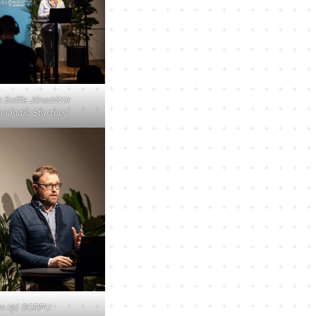
n Soffía Jónsdóttir
celandic Startups
on hjá SORPU