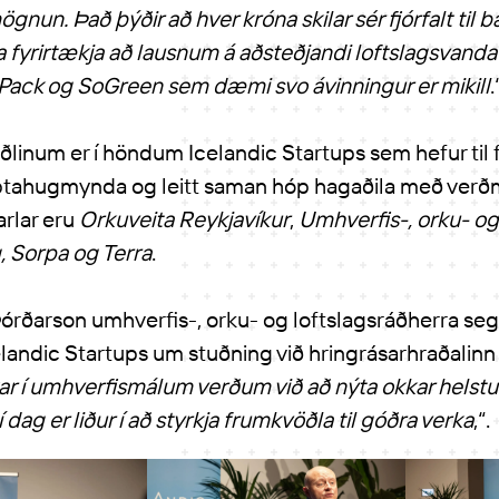
ögnun. Það þýðir að hver króna skilar sér fjórfalt til 
a fyrirtækja að lausnum á aðsteðjandi loftslagsvand
ack og SoGreen sem dæmi svo ávinningur er mikill
.
inum er í höndum Icelandic Startups sem hefur til fj
iptahugmynda og leitt saman hóp hagaðila með ve
jarlar eru
Orkuveita Reykjavíkur
,
Umhverfis-, orku- og
,
Sorpa og Terra
.
rðarson umhverfis-, orku- og loftslagsráðherra segir
landic Startups um stuðning við hringrásarhraðalinn 
 í umhverfismálum verðum við að nýta okkar helstu a
í dag er liður í að styrkja frumkvöðla til góðra verka
,“.