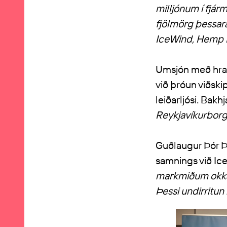
milljónum í fjárm
fjölmörg þessar
IceWind, Hemp P
Umsjón með hraðl
við þróun viðsk
leiðarljósi. Bakh
Reykjavíkurborg
Guðlaugur Þór Þó
samnings við Ice
markmiðum okkar
Þessi undirritun 