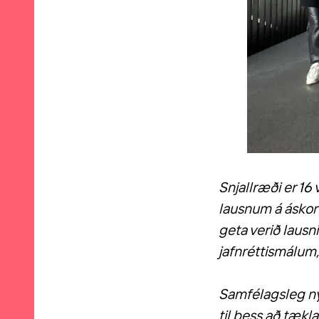
Snjallræði er 16
lausnum á ásko
geta verið lausn
jafnréttismálum,
Samfélagsleg ný
til þess að tækl