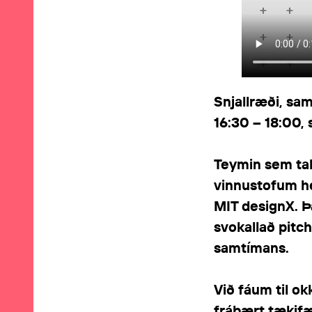
Snjallræði, sa
16:30 – 18:00, 
Teymin sem taka
vinnustofum hé
MIT designX. Þ
svokallað pitc
samtímans.
Við fáum til ok
frábært tækifæ