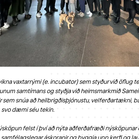
 vikna vaxtarrými (e. incubator) sem styður við öflug 
runum samtímans og styðja við heimsmarkmið Samei
ir sem snúa að heilbrigðisþjónustu, velferðartækni,
 svo dæmi séu tekin.
sköpun felst í því að nýta aðferðafræði nýsköpuna
a samfélagslegar áskoranir og byggja upp kerfi og laus