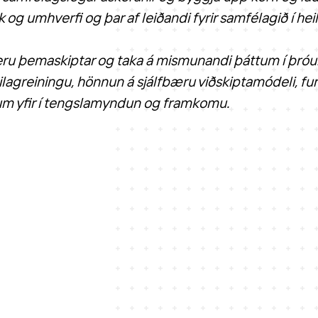
lk og umhverfi og þar af leiðandi fyrir samfélagið í hei
ru þemaskiptar og taka á mismunandi þáttum í þróunar
ilagreiningu, hönnun á sjálfbæru viðskiptamódeli, 
m yfir í tengslamyndun og framkomu.