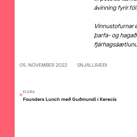
ávinning fyrir fó
Vinnustofurnar e
þarfa- og hagað
fjárhagsáætlunu
05. NÓVEMBER 2022
SNJALLRÆÐI
ELDRA
Founders Lunch með Guðmundi í Kerecis