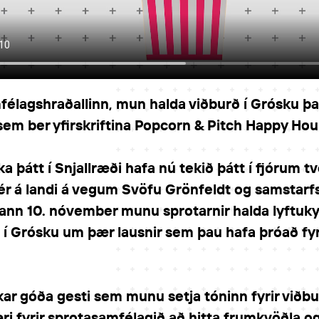
mfélagshraðallinn, mun halda viðburð í Grósku þ
sem ber yfirskriftina Popcorn & Pitch Happy Hour
 þátt í Snjallræði hafa nú tekið þátt í fjórum t
r á landi á vegum Svöfu Grönfeldt og samstarfs
ann 10. nóvember munu sprotarnir halda lyftuk
h í Grósku um þær lausnir sem þau hafa þróað f
kar góða gesti sem munu setja tóninn fyrir viðbu
ri fyrir sprotasamfélagið að hitta frumkvöðla og