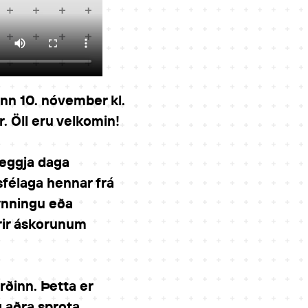
ann 10. nóvember kl.
. Öll eru velkomin!
veggja daga
félaga hennar frá
ynningu eða
yrir áskorunum
rðinn. Þetta er
 aðra sprota.