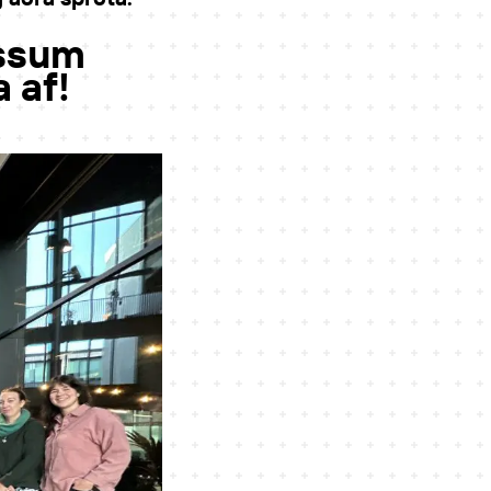
essum
 af!