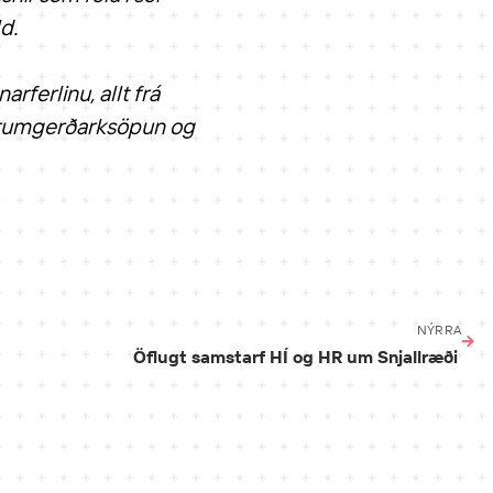
ld.
ferlinu, allt frá
furumgerðarksöpun og
NÝRRA
Öflugt samstarf HÍ og HR um Snjallræði