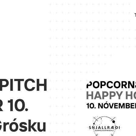
PITCH
 10.
Grósku