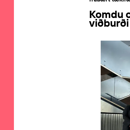
Komdu o
viðburði