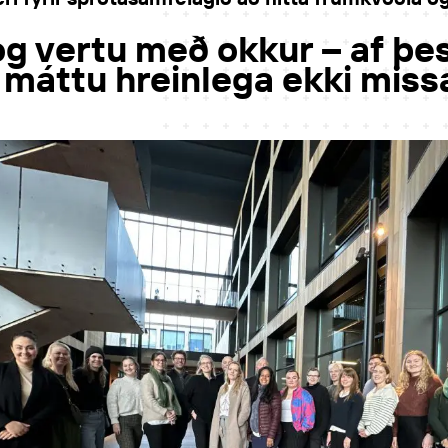
g vertu með okkur – af þ
 máttu hreinlega ekki missa