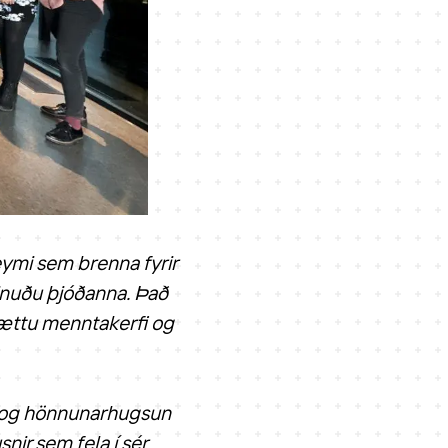
teymi sem brenna fyrir
nuðu þjóðanna. Það
 bættu menntakerfi og
r og hönnunarhugsun
nir sem fela í sér