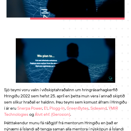
Sjö teymi voru valin í viðskiptahraðalinn um hringrásarhagkerfið
Hringiðu 2022 sem hefst 25. apríl en þetta mun vera í annað skiptið
sem slíkur hraðall er haldinn. Þau teymi sem komust áfram í Hringiðu
í ár eru
Snerpa Power
,
E1
,
Plogg-In
,
GreenBytes
,
Sidewind
,
ÝMIR
Technologies
og
Álvit ehf. (Gerosion)
.
Þátttakendur munu fá ráðgjöf frá mentorum Hringiðu en það er
nýnæmi á Íslandi að tengja saman alla mentora í nýsköpun á Íslandi