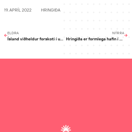
19. APRÍL 2022
HRINGIÐA
ELDRA
NÝRRA
Ísland viðheldur forskoti í umhverfisvænum lausnum
Hringiða er formlega hafin í Grósku