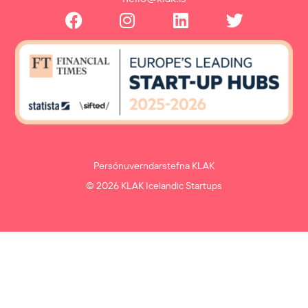
Persónuverndarstefna KLAK
© 2026 KLAK Icelandic Startups