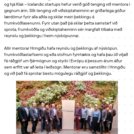
og hjá Klak – Icelandic startups hefur verið góð tenging við mentora í
gegnum árin. Slík tenging við viðskiptaheiminn er gríðarlega góður
lærdómur fyrir alla aðila og skilar meiri þekkingu á
frumkvöðlasenunni. Fyrir utan það þá skilar þetta samstarf við
sprota, frumkvöðla og viðskiptaheiminn sér margfalt tilbaka með
reynslu og þekkingu í heim nýsköpunnar.
Allir mentorar Hringiðu hafa reynslu og þekkingu af nýsköpun,
frumkvöðlastarfsemi og eða stofnun fyrirtækis og hafa þau öll viljað
fá ráðgjöf um fjármögnun og styrki í Evrópu á þessum árum áður
sem erfitt var að leita í leiðsögn. Mentorar eru samstilltir í Hringiðu
og við það fá sprotar bestu mögulegu ráðgjöf og þekkingu.