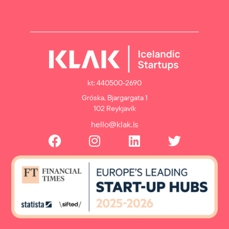
kt: 440500-2690
Gróska, Bjargargata 1
102 Reykjavík
hello@klak.is