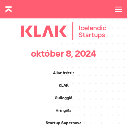
október 8, 2024
Allar fréttir
KLAK
Gulleggið
Hringiða
Startup Supernova