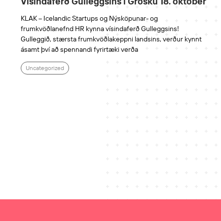
Vísindaferð Gulleggsins í Grósku 18. október
KLAK – Icelandic Startups og Nýsköpunar- og
frumkvöðlanefnd HR kynna vísindaferð Gulleggsins!
Gulleggið, stærsta frumkvöðlakeppni landsins, verður kynnt
ásamt því að spennandi fyrirtæki verða
Uncategorized