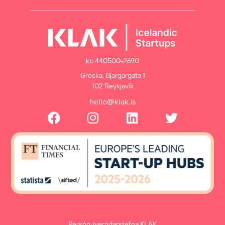
kt: 440500-2690
Gróska, Bjargargata 1
102 Reykjavík
hello@klak.is
Persónuverndarstefna KLAK