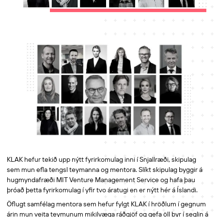
KLAK hefur tekið upp nýtt fyrirkomulag inni í Snjallræði, skipulag
sem mun efla tengsl teymanna og mentora. Slíkt skipulag byggir á
hugmyndafræði MIT Venture Management Service og hafa þau
þróað þetta fyrirkomulag í yfir tvo áratugi en er nýtt hér á Íslandi.
Öflugt samfélag mentora sem hefur fylgt KLAK í hröðlum í gegnum
árin mun veita teymunum mikilvæga ráðgjöf og gefa öll byr í seglin á