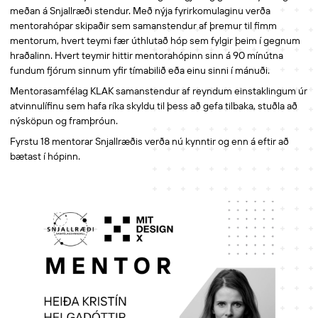
meðan á Snjallræði stendur. Með nýja fyrirkomulaginu verða
mentorahópar skipaðir sem samanstendur af þremur til fimm
mentorum, hvert teymi fær úthlutað hóp sem fylgir þeim í gegnum
hraðalinn. Hvert teymir hittir mentorahópinn sinn á 90 mínútna
fundum fjórum sinnum yfir tímabilið eða einu sinni í mánuði.
Mentorasamfélag KLAK samanstendur af reyndum einstaklingum úr
atvinnulífinu sem hafa ríka skyldu til þess að gefa tilbaka, stuðla að
nýsköpun og framþróun.
Fyrstu 18 mentorar Snjallræðis verða nú kynntir og enn á eftir að
bætast í hópinn.