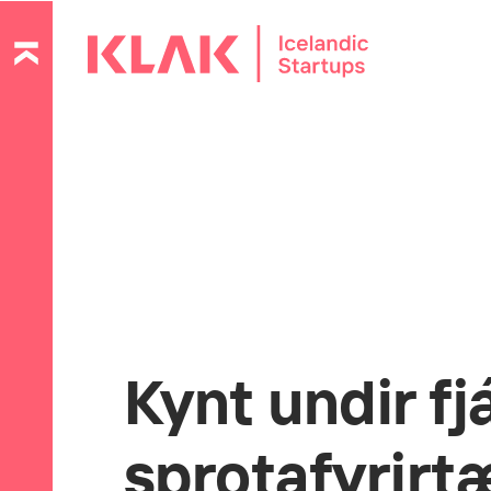
Kynt undir f
sprotafyrirt