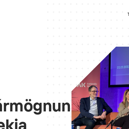
jármögnun
ækja