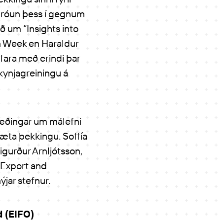
 þróun þess í gegnum
rð um “Insights into
on Week en Haraldur
ara með erindi þar
kynjagreiningu á
ræðingar um málefni
æta þekkingu. Soffía
Sigurður Arnljótsson,
h Export and
jar stefnur.
d (EIFO)