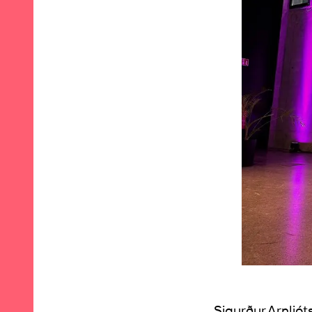
Sigurður Arnljót