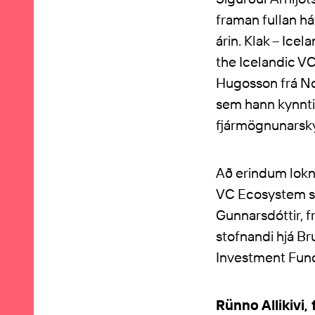
framan fullan há
árin. Klak – Icel
the Icelandic VC
Hugosson frá No
sem hann kynnti
fjármögnunarský
Að erindum loknu
VC Ecosystem sá
Gunnarsdóttir, fr
stofnandi hjá Br
Investment Fund 
Rünno Allikivi,