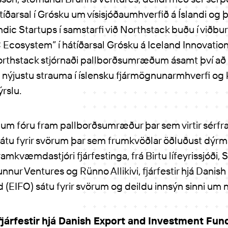
tíðarsal í Grósku um vísisjóðaumhverfið á Íslandi og
andic Startups í samstarfi við Northstack buðu í viðbu
 Ecosystem” í hátíðarsal Grósku á Iceland Innovati
rthstack stjórnaði pallborðsumræðum ásamt því að f
 nýjustu strauma í íslensku fjármögnunarmhverfi og 
rslu.
m fóru fram pall­borð­sum­ræður þar sem virtir sérf
tu fyrir svörum þar sem frumkvöðlar öðluðust dýrm
amkvæmdastjóri fjárfestinga, frá Birtu lífeyrissjóði, 
unnur Ventures og Rünno Allikivi, fjárfestir hjá Danis
(EIFO) sátu fyrir svörum og deildu innsýn sinni um ný
 fjárfestir hjá Danish Export and Investment Fun