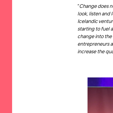
”
Change does no
look, listen and 
Icelandic ventur
starting to fuel
change into the
entrepreneurs an
increase the qual