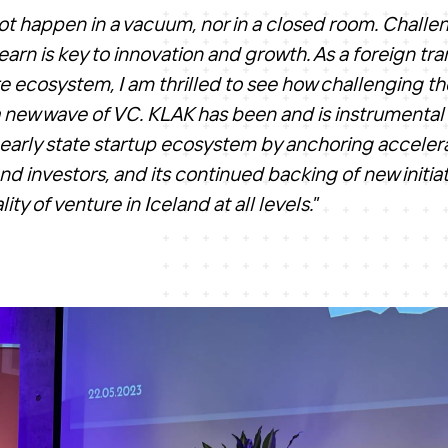
t happen in a vacuum, nor in a closed room. Challen
learn is key to innovation and growth. As a foreign tra
e ecosystem, I am thrilled to see how challenging th
 a new wave of VC. KLAK has been and is instrumental 
 early state startup ecosystem by anchoring acceler
d investors, and its continued backing of new initiati
ity of venture in Iceland at all levels.
”