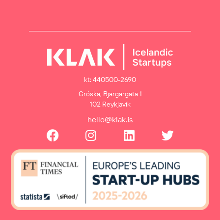
kt: 440500-2690
Gróska, Bjargargata 1
102 Reykjavík
hello@klak.is