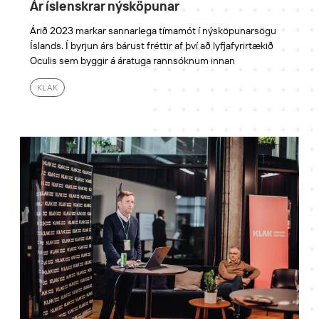
Ár íslenskrar nýsköpunar
Árið 2023 markar sannarlega tímamót í nýsköpunarsögu
Íslands. Í byrjun árs bárust fréttir af því að lyfjafyrirtækið
Oculis sem byggir á áratuga rannsóknum innan
KLAK