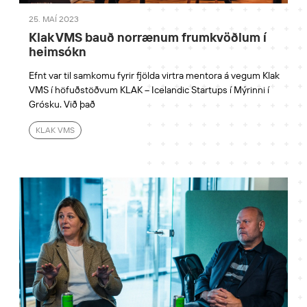
25. MAÍ 2023
Klak VMS bauð norrænum frumkvöðlum í
heimsókn
Efnt var til samkomu fyrir fjölda virtra mentora á vegum Klak
VMS í höfuðstöðvum KLAK – Icelandic Startups í Mýrinni í
Grósku. Við það
KLAK VMS