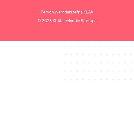
Persónuverndarstefna KLAK
© 2026 KLAK Icelandic Startups