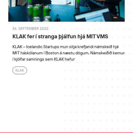
26. SEPTEMBER 2022
KLAK fer í stranga þjálfun hjá MIT VMS
KLAK – Icelandic Startups mun sitja krefjandi námskeið hjá
MIT háskólanum í Boston á næstu dögum. Námskeiðið kemur
í kjölfar samnings sem KLAK hefur
KLAK