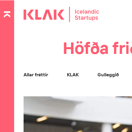
Höfða fr
Allar fréttir
KLAK
Gulleggið