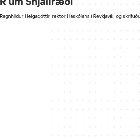
HR um Snjallræði
 Ragnhildur Helgadóttir, rektor Háskólans í Reykjavík, og skrifu