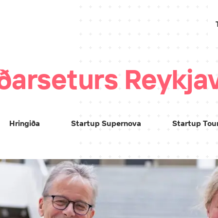
iðarseturs Reykja
Hringiða
Startup Supernova
Startup Tou