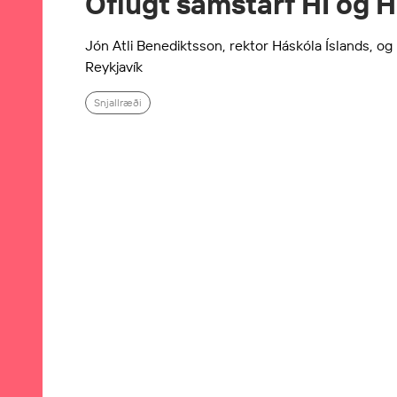
Öflugt samstarf HÍ og 
Jón Atli Benediktsson, rektor Háskóla Íslands, og
Reykjavík
Snjallræði