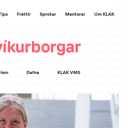
Tips
Fréttir
Sprotar
Mentorar
Um KLAK
víkurborgar
rism
Dafna
KLAK VMS