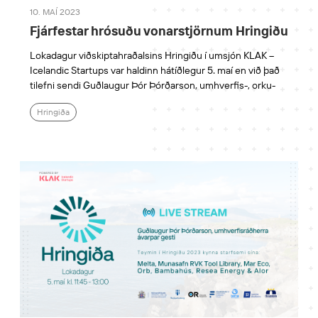
10. MAÍ 2023
Fjárfestar hrósuðu vonarstjörnum Hringiðu
Lokadagur viðskiptahraðalsins Hringiðu í umsjón KLAK –
Icelandic Startups var haldinn hátíðlegur 5. maí en við það
tilefni sendi Guðlaugur Þór Þórðarson, umhverfis-, orku-
Hringiða