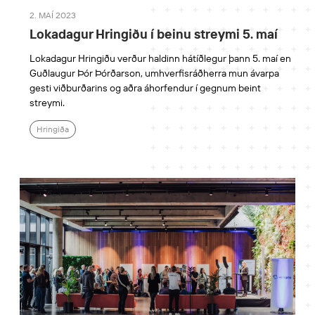
2. MAÍ 2023
Lokadagur Hringiðu í beinu streymi 5. maí
Lokadagur Hringiðu verður haldinn hátíðlegur þann 5. maí en
Guðlaugur Þór Þórðarson, umhverfisráðherra mun ávarpa
gesti viðburðarins og aðra áhorfendur í gegnum beint
streymi.
Hringiða