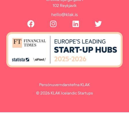
102 Reykjavík
hello@klak.is
Persónuverndarstefna KLAK
© 2026 KLAK Icelandic Startups