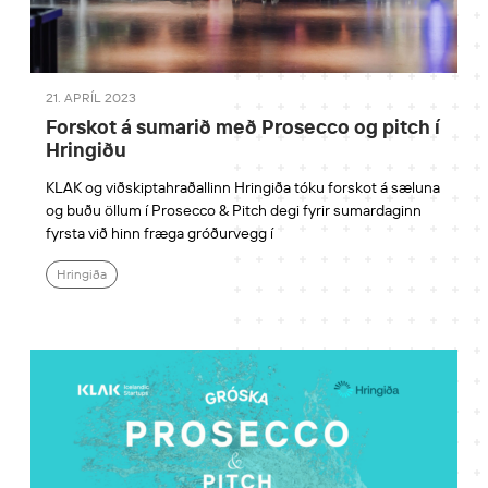
21. APRÍL 2023
Forskot á sumarið með Prosecco og pitch í
Hringiðu
KLAK og viðskiptahraðallinn Hringiða tóku forskot á sæluna
og buðu öllum í Prosecco & Pitch degi fyrir sumardaginn
fyrsta við hinn fræga gróðurvegg í
Hringiða