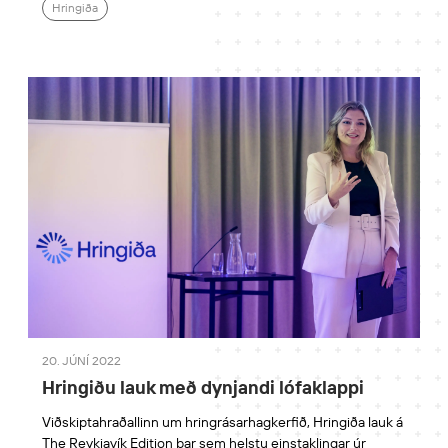
Hringiða
20. JÚNÍ 2022
Hringiðu lauk með dynjandi lófaklappi
Viðskiptahraðallinn um hringrásarhagkerfið, Hringiða lauk á
The Reykjavík Edition þar sem helstu einstaklingar úr