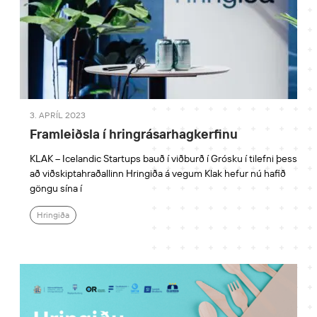
3. APRÍL 2023
Framleiðsla í hringrásarhagkerfinu
KLAK – Icelandic Startups bauð í viðburð í Grósku í tilefni þess
að viðskiptahraðallinn Hringiða á vegum Klak hefur nú hafið
göngu sína í
Hringiða