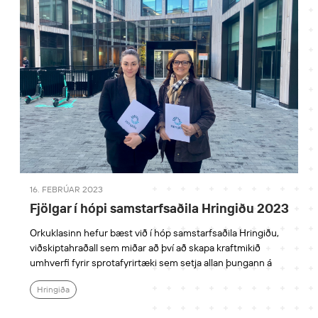
16. FEBRÚAR 2023
Fjölgar í hópi samstarfsaðila Hringiðu 2023
Orkuklasinn hefur bæst við í hóp samstarfsaðila Hringiðu,
viðskiptahraðall sem miðar að því að skapa kraftmikið
umhverfi fyrir sprotafyrirtæki sem setja allan þungann á
Hringiða