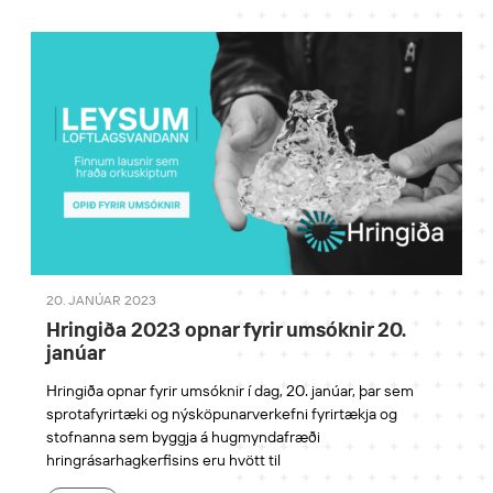
20. JANÚAR 2023
Hringiða 2023 opnar fyrir umsóknir 20.
janúar
Hringiða opnar fyrir umsóknir í dag, 20. janúar, þar sem
sprotafyrirtæki og nýsköpunarverkefni fyrirtækja og
stofnanna sem byggja á hugmyndafræði
hringrásarhagkerfisins eru hvött til