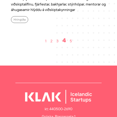
viðskiptalífinu, fjárfestar, bakhjarlar, stýrihópar, mentorar og
áhugasamir hlýddu á viðskiptakynningar
Hringiða
4
1
2
3
5
kt: 440500-2690
Gróska, Bjargargata 1