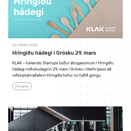
20. MARS 2023
Hringiðu hádegi í Grósku 29. mars
KLAK – Icelandic Startups býður áhugasömum í Hringiðu
hádegi miðvikudaginn 29. mars í Grósku í tilefni þess að
viðskiptahraðallinn Hringiða hefur nú hafið göngu
Hringiða