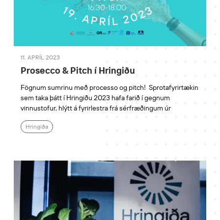
11. APRÍL 2023
Prosecco & Pitch í Hringiðu
Fögnum sumrinu með processo og pitch! Sprotafyrirtækin
sem taka þátt í Hringiðu 2023 hafa farið í gegnum
vinnustofur, hlýtt á fyrirlestra frá sérfræðingum úr
Hringiða