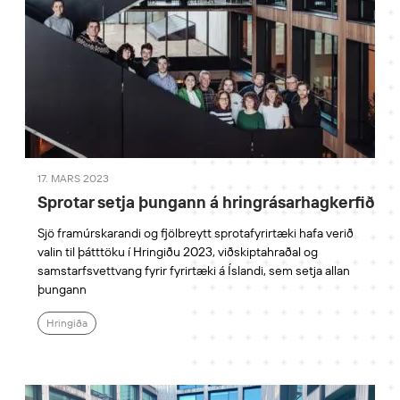
17. MARS 2023
Sprotar setja þungann á hringrásarhagkerfið
Sjö framúrskarandi og fjölbreytt sprotafyrirtæki hafa verið
valin til þátttöku í Hringiðu 2023, viðskiptahraðal og
samstarfsvettvang fyrir fyrirtæki á Íslandi, sem setja allan
þungann
Hringiða