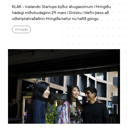
KLAK – Icelandic Startups býður áhugasömum í Hringiðu
hádegi miðvikudaginn 29. mars í Grósku í tilefni þess að
viðskiptahraðallinn Hringiða hefur nú hafið göngu
Hringiða