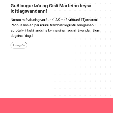
Guðlaugur Þór og Gísli Marteinn leysa
loftlagsvandann!
Næsta miðvikudag verður KLAK með viðburð í Tjarnarsal
Ráðhússins en þar munu frambærilegustu hringrásar-
sprotafyrirtæki landsins kynna sínar lausnir á vandamálum
dagsins í dag. Í
Hringiða