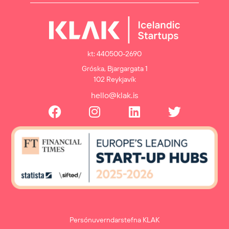
kt: 440500-2690
Gróska, Bjargargata 1
102 Reykjavík
hello@klak.is
Persónuverndarstefna KLAK