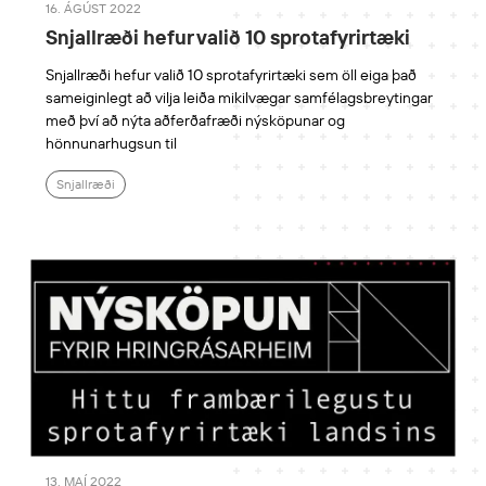
16. ÁGÚST 2022
Snjallræði hefur valið 10 sprotafyrirtæki
Snjallræði hefur valið 10 sprotafyrirtæki sem öll eiga það
sameiginlegt að vilja leiða mikilvægar samfélagsbreytingar
með því að nýta aðferðafræði nýsköpunar og
hönnunarhugsun til
Snjallræði
13. MAÍ 2022