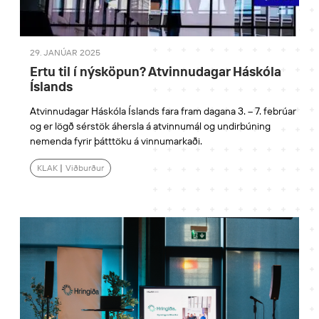
29. JANÚAR 2025
Ertu til í nýsköpun? Atvinnudagar Háskóla
Íslands
Atvinnudagar Háskóla Íslands fara fram dagana 3. – 7. febrúar
og er lögð sérstök áhersla á atvinnumál og undirbúning
nemenda fyrir þátttöku á vinnumarkaði.
KLAK
|
Viðburður