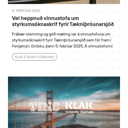
5. FEBRÚAR 2025
Vel heppnuð vinnustofa um
styrkumsóknaskrif fyrir Tækniþróunarsjóð
Frábær stemning og góð mæting var á vinnustofuna um
styrkumsóknaskrif fyrir Tækniþróunarsjóð sem fór fram í
Fenjamýri, Grósku, þann 5. febrúar 2025. Á vinnustofunni
KLAK
|
Styrkir
|
Viðburður