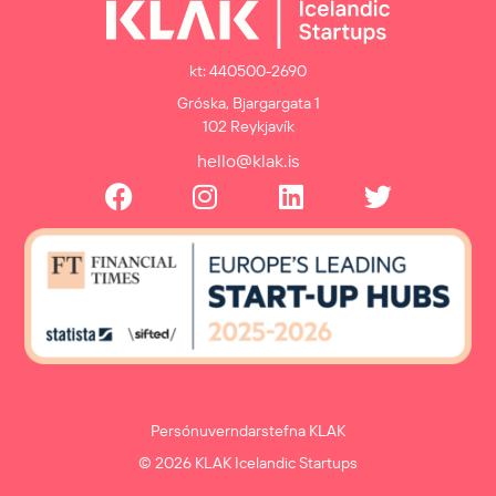
kt: 440500-2690
Gróska, Bjargargata 1
102 Reykjavík
hello@klak.is
Persónuverndarstefna KLAK
© 2026 KLAK Icelandic Startups