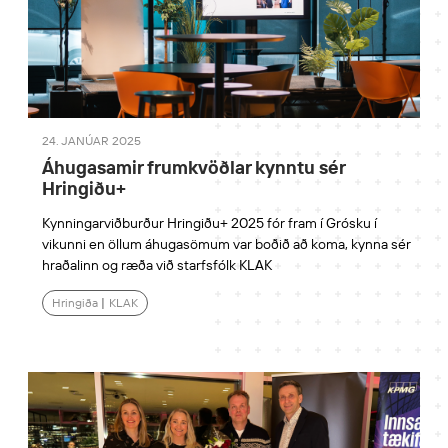
24. JANÚAR 2025
Áhugasamir frumkvöðlar kynntu sér
Hringiðu+
Kynningarviðburður Hringiðu+ 2025 fór fram í Grósku í
vikunni en öllum áhugasömum var boðið að koma, kynna sér
hraðalinn og ræða við starfsfólk KLAK
Hringiða
|
KLAK