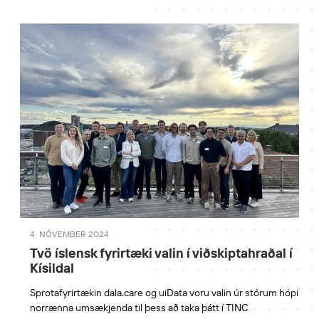
4. NÓVEMBER 2024
Tvö íslensk fyrirtæki valin í viðskiptahraðal í
Kísildal
Sprotafyrirtækin dala.care og uiData voru valin úr stórum hópi
norrænna umsækjenda til þess að taka þátt í TINC