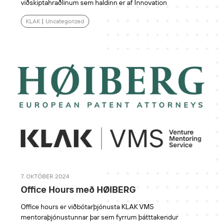
viðskiptahraðlinum sem haldinn er af Innovation
KLAK
|
Uncategorized
7. OKTÓBER 2024
Office Hours með HØIBERG
Office hours er viðbótarþjónusta KLAK VMS
mentoraþjónustunnar þar sem fyrrum þátttakendur