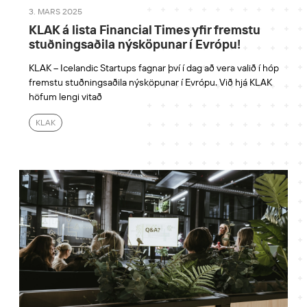
3. MARS 2025
KLAK á lista Financial Times yfir fremstu
stuðningsaðila nýsköpunar í Evrópu!
KLAK – Icelandic Startups fagnar því í dag að vera valið í hóp
fremstu stuðningsaðila nýsköpunar í Evrópu. Við hjá KLAK
höfum lengi vitað
KLAK