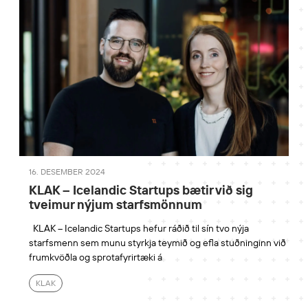
16. DESEMBER 2024
KLAK – Icelandic Startups bætir við sig
tveimur nýjum starfsmönnum
KLAK – Icelandic Startups hefur ráðið til sín tvo nýja
starfsmenn sem munu styrkja teymið og efla stuðninginn við
frumkvöðla og sprotafyrirtæki á
KLAK