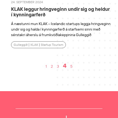
24. SEPTEMBER 2024
KLAK leggur hringveginn undir sig og heldur
í kynningarferð
Á næstunni mun KLAK – Icelandic startups leggja hringveginn
undir sig og halda í kynningarferð á starfsemi sinni með
sérstakri áherslu á frumkvöðlakeppnina Gulleggið
Gulleggið
|
KLAK
|
Startup Tourism
4
1
2
3
5