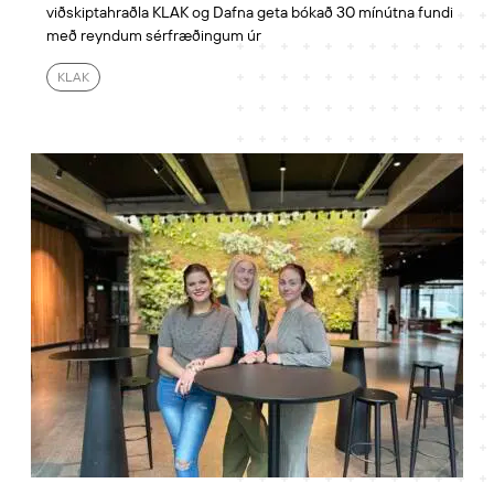
viðskiptahraðla KLAK og Dafna geta bókað 30 mínútna fundi
með reyndum sérfræðingum úr
KLAK