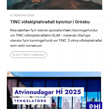
4. FEBRÚAR 2025
TINC viðskiptahraðall kynntur í Grósku
Risa tækifæri fyrir íslensk sprotafyrirtæki: Kynningarfundur
um TINC viðskiptahraðalinn KLAK – Icelandic Startups
stendur fyrir kynningarfundi um TINC, 5 vikna viðskiptahraðal
sem veitir norrænum
KLAK
|
TINC
|
Viðburður