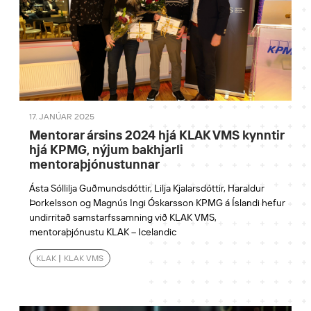
17. JANÚAR 2025
Mentorar ársins 2024 hjá KLAK VMS kynntir
hjá KPMG, nýjum bakhjarli
mentoraþjónustunnar
Ásta Sóllilja Guðmundsdóttir, Lilja Kjalarsdóttir, Haraldur
Þorkelsson og Magnús Ingi Óskarsson KPMG á Íslandi hefur
undirritað samstarfssamning við KLAK VMS,
mentoraþjónustu KLAK – Icelandic
KLAK
|
KLAK VMS